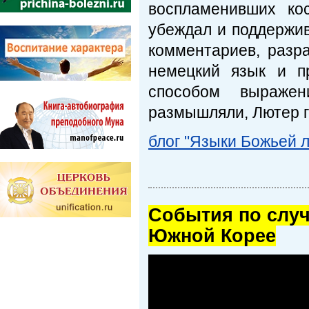
воспламенивших ко
убеждал и поддержив
комментариев, разр
немецкий язык и п
способом выражен
размышляли, Лютер г
блог "Языки Божьей 
Cобытия по случ
Южной Корее