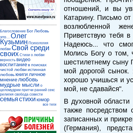
отношений, и вы ув
Катарину. Письмо от
возлюбленной жен
Бог
Любовь
Благословение
Приветствую тебя в
Олег
это...
Кузьмин
Надеюсь... что смо
Психология
Свой среди
любви
Молись Богу о том, 
своих
Стихи о любви
видео
верность
шестилетнему сыну Га
воспитание
в поисках
чистой любви
истинная
мой дорогой сынок.
книги
личное
любовь
хорошо учишься и ус
любовь
мнение
мудрые мысли
о
мой, не сдавайся".
целомудрии
притчи
ранний секс
религия
свобода совести
семья
стихи
юмор
В духовной области
все теги
также посредством 
записанных и прикре
(Германия), предс