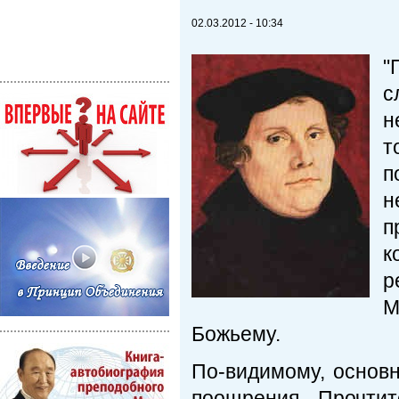
02.03.2012 - 10:34
"
с
н
т
п
н
п
к
р
М
Божьему.
По-видимому, основ
поощрения. Прочтит