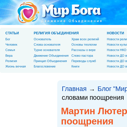
СТАТЬИ
РЕЛИГИЯ ОБЪЕДИНЕНИЯ
НОВОСТИ
Бог
Основатель
Храм всех религий
Новости рели
Человек
Слова основателя
Основы теологии
Новости куль
Cемья
Турне основателя
Рассказы о вере
Новости НКО
Вера
Движение Объединения
Слово пастора
Новости ДО в
Религия
Принцип Объединения
Переводы служб
Новости ДО в
Жизнь вечная
Благословение
Книги
Новости ДО в
Главная
Блог "Мир
→
словами поощрения
Мартин Лютер:
поощрения