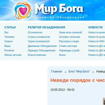
СТАТЬИ
РЕЛИГИЯ ОБЪЕДИНЕНИЯ
НОВОСТИ
Бог
Основатель
Храм всех религий
Новости рели
Человек
Слова основателя
Основы теологии
Новости куль
Cемья
Турне основателя
Рассказы о вере
Новости НКО
Вера
Движение Объединения
Слово пастора
Новости ДО в
Религия
Принцип Объединения
Переводы служб
Новости ДО в
Жизнь вечная
Благословение
Книги
Новости ДО в
Главная
→
Блог "Мир Бога"
→
Навед
Наведи порядок с чи
19.05.2012 - 09:42