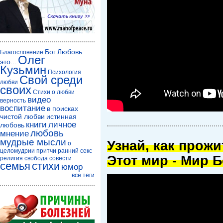
Бог
Любовь
Благословение
Олег
это...
Кузьмин
Психология
Свой среди
любви
своих
Стихи о любви
видео
верность
воспитание
в поисках
чистой любви
истинная
книги
личное
любовь
любовь
мнение
мудрые мысли
Узнай, как прож
о
целомудрии
притчи
ранний секс
Этот мир - Мир Б
религия
свобода совести
семья
стихи
юмор
все теги