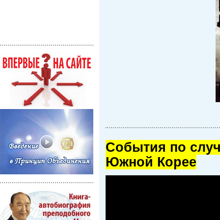
Cобытия по случ
Южной Корее