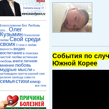
Бог
Любовь
Благословение
Олег
это...
Кузьмин
Психология
Свой среди
любви
своих
Стихи о любви
видео
верность
воспитание
в поисках
Cобытия по случ
чистой любви
истинная
книги
личное
любовь
Южной Корее
любовь
мнение
мудрые мысли
о
целомудрии
притчи
ранний секс
религия
свобода совести
семья
стихи
юмор
все теги