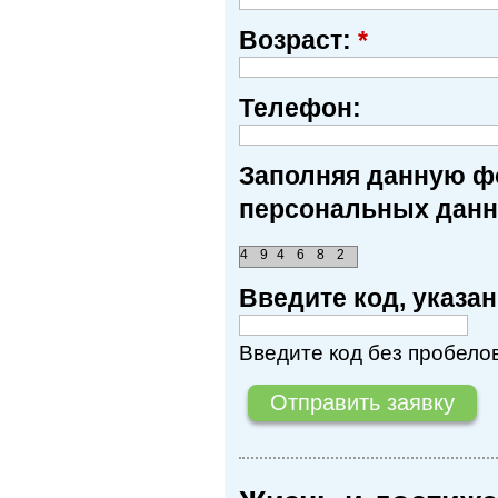
Возраст:
*
Телефон:
Заполняя данную фо
персональных данн
4
9
4
6
8
2
Введите код, указ
Введите код без пробелов