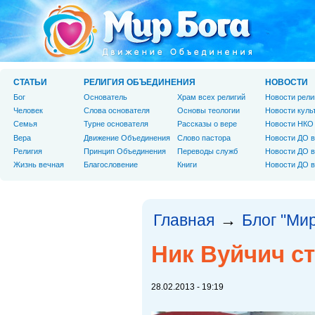
СТАТЬИ
РЕЛИГИЯ ОБЪЕДИНЕНИЯ
НОВОСТИ
Бог
Основатель
Храм всех религий
Новости рели
Человек
Слова основателя
Основы теологии
Новости куль
Cемья
Турне основателя
Рассказы о вере
Новости НКО
Вера
Движение Объединения
Слово пастора
Новости ДО в
Религия
Принцип Объединения
Переводы служб
Новости ДО в
Жизнь вечная
Благословение
Книги
Новости ДО в
Главная
Блог "Мир
→
Ник Вуйчич с
28.02.2013 - 19:19