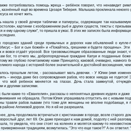
акже потребовалась помощь жреца – ребёнок говорил, что ненавидит римля
 казнённый ещё во времена Цезаря Тиберия. Малышка проклинала некоего р
исуса не хочет жить.
ь нашла у своей дочери таблички и папирусы, содержащие так называемую 
остолов», картинки с изображением рыб и других существ, тексты с призывам
я и ему одному служи", то пришла в ужас. В этих же записях была информация
оследних.
х городских зданий среди привычных и дорогих нам объявлений о купле-
Иисус – Бог и сын божий» и «Покайтесь, грешники и будете прощены». Эти 
к и вовсе отдаёт угрозой. Все трезвомыслящие образованные люди знают, чт
там бог, то отчего мы, добропорядочные граждане Капуи и подданные бож
 тому же глубоко почитаемому нами Принцепсу, каковой, очевидно, намного бо
еликого народа с историей более значительной и достойной восхищения, чем
алось прошлым летом, - рассказывает мать девочки. - У Юлии (имя изменен
лять – иногда даже без сопровождения рабов, что вовсе никуда не годится! 
, что мой ребенок меняется на глазах. Дочь стала замкнутой, отчужд
и и другими записями.
 были какие-то «Евангелия», рассказы о непонятных древних иудеях и даже 
 внимания не обращала. Потом Юлия упрашивала отпустить ее с новыми под
ны травли рабов львами (что тоже для женщины не вполне подобающе, я п
в районе Аппиевой дороги. Но я ей не разрешила.
нее, дочь продолжала встречаться с христианами в городе, возле старого до
взрослый друг, лет 69. Он даже приходил к нам домой, подолгу с ней разгов
ошла, то увидела, что они стоят на коленях и молятся какому-то неизвестному
 приверженная традициям, возмутилась: "Это что еще такое?!" А он ответил: "