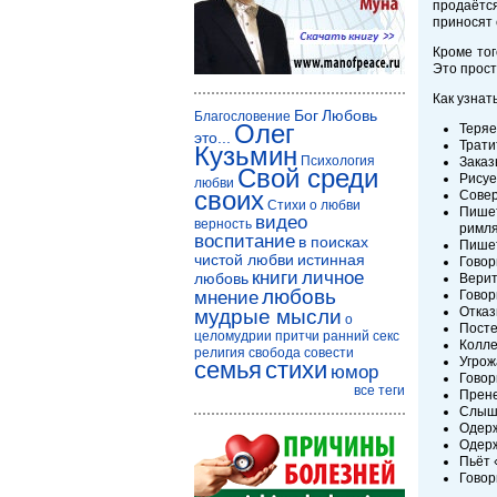
продаётся
приносят 
Кроме тог
Это прост
Как узнат
Бог
Любовь
Благословение
Олег
Теряе
это...
Трати
Кузьмин
Психология
Заказ
Свой среди
Рисует
любви
своих
Совер
Стихи о любви
Пишет
видео
верность
римля
воспитание
в поисках
Пишет
чистой любви
истинная
Говор
книги
личное
любовь
Верит
любовь
мнение
Говор
Отказ
мудрые мысли
о
Посте
целомудрии
притчи
ранний секс
Колле
религия
свобода совести
Угрож
семья
стихи
юмор
Говор
все теги
Прене
Слыши
Одерж
Одерж
Пьёт 
Говор