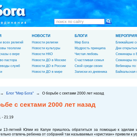
Я
НОВОСТИ
БЛОГИ
МЕРОПРИЯ
м всех религий
Новости религии
Мир Бога
Ближайшие с
овы теологии
Новости культуры
Мудрость принципа
Дни открытых
сказы о вере
Новости НКО
Чистая любовь
Семинары о 
во пастора
Новости ДО в Москве
Счастливая семья
Семинары по
еводы служб
Новости ДО в России
Свой среди своих
Вебинары по
ги
Новости ДО в мире
Записки из дневника
Байкальская
→
Блог "Мир Бога"
→
О борьбе с сектами 2000 лет назад
ьбе с сектами 2000 лет назад
 - 21:19
м 13-летней Юлии из Капуи пришлось обратиться за помощью к эдилам и 
ельно отвлечь ребенка от собраний так называемых «христиан» привели к уг