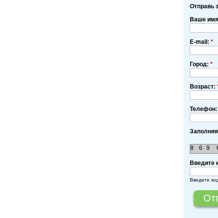
Отправь 
Ваше им
E-mail:
*
Город:
*
Возраст:
Телефон:
Заполняя
8
6
9
Введите 
Введите ко