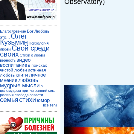
Observatory)
Бог
Любовь
Благословение
Олег
это...
Кузьмин
Психология
Свой среди
любви
своих
Стихи о любви
видео
верность
воспитание
в поисках
чистой любви
истинная
книги
личное
любовь
любовь
мнение
мудрые мысли
о
целомудрии
притчи
ранний секс
религия
свобода совести
семья
стихи
юмор
все теги