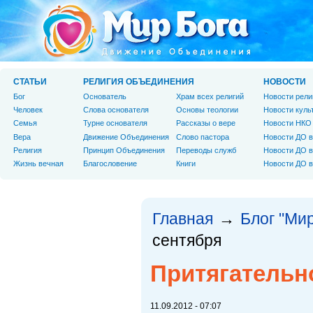
СТАТЬИ
РЕЛИГИЯ ОБЪЕДИНЕНИЯ
НОВОСТИ
Бог
Основатель
Храм всех религий
Новости рели
Человек
Слова основателя
Основы теологии
Новости куль
Cемья
Турне основателя
Рассказы о вере
Новости НКО
Вера
Движение Объединения
Слово пастора
Новости ДО в
Религия
Принцип Объединения
Переводы служб
Новости ДО в
Жизнь вечная
Благословение
Книги
Новости ДО в
Главная
Блог "Мир
→
сентября
Притягательн
11.09.2012 - 07:07