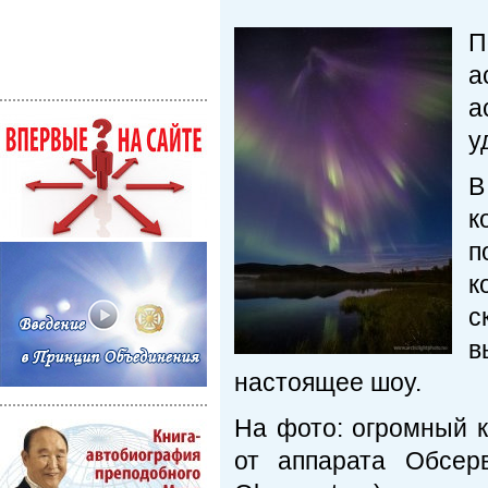
П
а
у
В
к
п
к
с
в
настоящее шоу.
На фото: огромный 
от аппарата Обсер