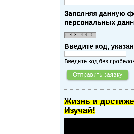
Заполняя данную фо
персональных данн
5
4
3
4
6
6
Введите код, указ
Введите код без пробелов
Жизнь и достиже
Изучай!