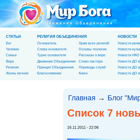
СТАТЬИ
РЕЛИГИЯ ОБЪЕДИНЕНИЯ
НОВОСТИ
Бог
Основатель
Храм всех религий
Новости рели
Человек
Слова основателя
Основы теологии
Новости куль
Cемья
Турне основателя
Рассказы о вере
Новости НКО
Вера
Движение Объединения
Слово пастора
Новости ДО в
Религия
Принцип Объединения
Переводы служб
Новости ДО в
Жизнь вечная
Благословение
Книги
Новости ДО в
Главная
Блог "Мир
→
Список 7 нов
16.11.2011 - 22:06