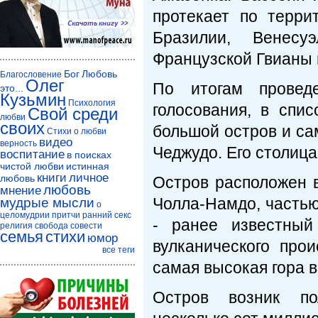
протекает по терри
Бразилии, Венесу
Французской Гвианы 
Бог
Любовь
Благословение
Олег
По итогам провед
это...
Кузьмин
Психология
голосования, в спи
Свой среди
любви
своих
большой остров и са
Стихи о любви
видео
верность
Чеджудо. Его столица 
воспитание
в поисках
чистой любви
истинная
книги
личное
любовь
Остров расположен в
любовь
мнение
Чолла-Намдо, частью
мудрые мысли
о
целомудрии
притчи
ранний секс
- ранее известный
религия
свобода совести
семья
стихи
юмор
вулканического про
все теги
самая высокая гора в
Остров возник по