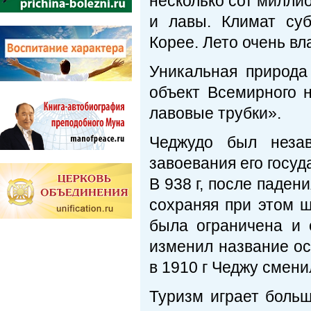
несколько сот миллио
и лавы. Климат суб
Корее. Лето очень вл
Уникальная природ
объект Всемирного 
лавовые трубки».
Чеджудо был неза
завоевания его госуд
В 938 г, после паден
сохраняя при этом 
была ограничена и 
изменил название ос
в 1910 г Чеджу смени
Туризм играет больш