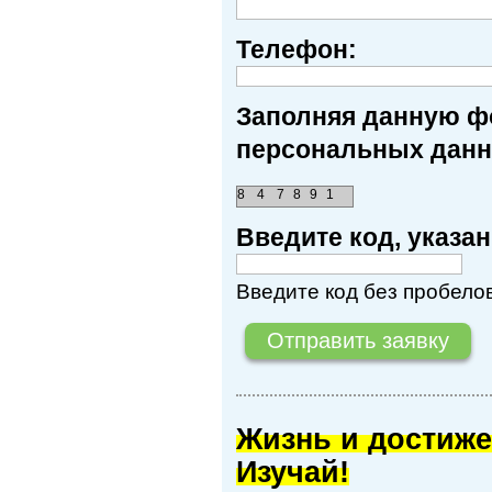
Телефон:
Заполняя данную фо
персональных данн
8
4
7
8
9
1
Введите код, указ
Введите код без пробелов
Жизнь и достиже
Изучай!