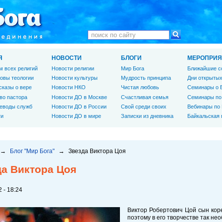
Я
НОВОСТИ
БЛОГИ
МЕРОПРИЯ
м всех религий
Новости религии
Мир Бога
Ближайшие с
овы теологии
Новости культуры
Мудрость принципа
Дни открытых
сказы о вере
Новости НКО
Чистая любовь
Семинары о 
во пастора
Новости ДО в Москве
Счастливая семья
Семинары по
еводы служб
Новости ДО в России
Свой среди своих
Вебинары по
ги
Новости ДО в мире
Записки из дневника
Байкальская
→
Блог "Мир Бога"
→
Звезда Виктора Цоя
да Виктора Цоя
 - 18:24
Виктор Робертович Цой сын коре
поэтому в его творчестве так не