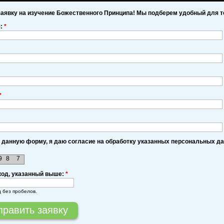
заявку на изучение Божественного Принципа! Мы подберем удобный для т
я:
*
*
 данную форму, я даю согласие на обработку указанных персональных д
9
8
7
код, указанный выше:
*
д без пробелов.