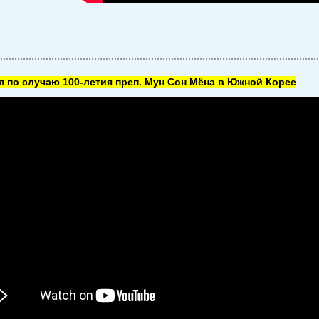
 по случаю 100-летия преп. Мун Сон Мёна в Южной Корее