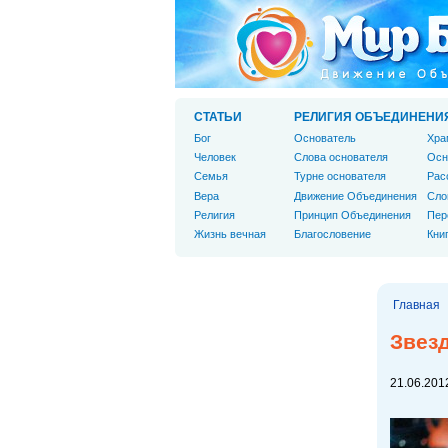
СТАТЬИ
РЕЛИГИЯ ОБЪЕДИНЕНИ
Бог
Основатель
Хра
Человек
Слова основателя
Осн
Cемья
Турне основателя
Рас
Вера
Движение Объединения
Сло
Религия
Принцип Объединения
Пер
Жизнь вечная
Благословение
Кни
Главная
Звез
21.06.2012