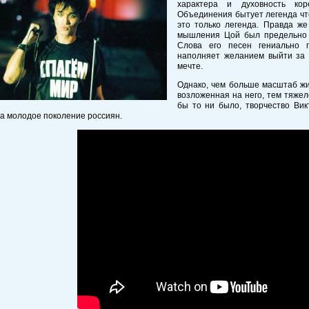
характера и духовность ко
Объединения бытует легенда чт
это только легенда. Правда же
мышления Цой был предельно б
Слова его песен гениально 
наполняет желанием выйти за 
мечте.
Однако, чем больше масштаб жи
возложенная на него, тем тяжел
бы то ни было, творчество Ви
а молодое поколение россиян.