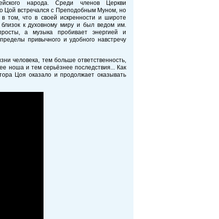
рейского народа. Среди членов Церкви
о Цой встречался с Преподобным Муном, но
 в том, что в своей искренности и широте
лизок к духовному миру и был ведом им.
просты, а музыка пробивает энергией и
пределы привычного и удобного навстречу
зни человека, тем больше ответственность,
ее ноша и тем серьёзнее последствия... Как
ктора Цоя оказало и продолжает оказывать