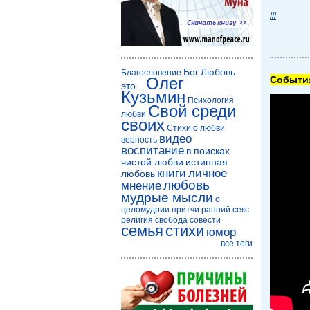
///
Бог
Любовь
Благословение
Олег
Cобытия
это...
Кузьмин
Психология
Свой среди
любви
своих
Стихи о любви
видео
верность
воспитание
в поисках
чистой любви
истинная
книги
личное
любовь
любовь
мнение
мудрые мысли
о
целомудрии
притчи
ранний секс
религия
свобода совести
семья
стихи
юмор
все теги