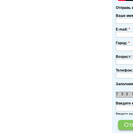
Отправь 
Ваше им
E-mail:
*
Город:
*
Возраст:
Телефон:
Заполняя
7
5
3
Введите 
Введите ко