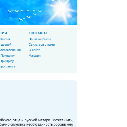
ТИЯ
КОНТАКТЫ
обытия
Наши контакты
 дверей
Связаться с нами
Благословении
О сайте
 Принципу
Магазин
 Принципу
 программа
йского отца и русской матери. Может быть,
обычно сплелись необузданность российского