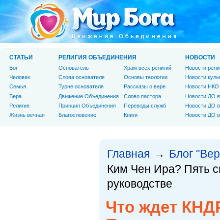
СТАТЬИ
РЕЛИГИЯ ОБЪЕДИНЕНИЯ
НОВОСТИ
Бог
Основатель
Храм всех религий
Новости рели
Человек
Слова основателя
Основы теологии
Новости куль
Cемья
Турне основателя
Рассказы о вере
Новости НКО
Вера
Движение Объединения
Слово пастора
Новости ДО в
Религия
Принцип Объединения
Переводы служб
Новости ДО в
Жизнь вечная
Благословение
Книги
Новости ДО в
Главная
Блог "Вер
→
Ким Чен Ира? Пять с
руководстве
Что ждет КНД