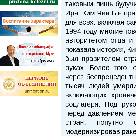
таковым лишь будуч
Ира. Ким Чен Ын при 
для всех, включая са
1994 году многие го
авторитетом отца и 
показала история, Ки
был правителем стр
руках. Более того,
через беспрецедентн
тысяч людей умерли
включающих хрониче
соцлагеря. Под ру
перед давлением ме
стран, попутно 
модернизировав раке