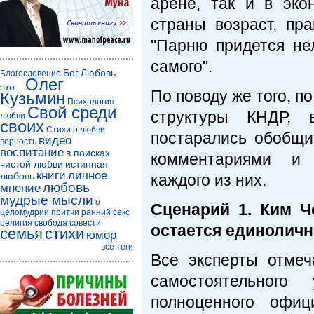
арене, так и в эко
страны возраст, пр
"Парню придется нел
самого".
Бог
Любовь
Благословение
Олег
это...
По поводу же того, п
Кузьмин
Психология
Свой среди
структуры КНДР, 
любви
своих
Стихи о любви
постарались обобщи
видео
верность
воспитание
в поисках
комментариями и 
чистой любви
истинная
книги
личное
любовь
каждого из них.
любовь
мнение
мудрые мысли
о
Сценарий 1. Ким Ч
целомудрии
притчи
ранний секс
религия
свобода совести
остается единоличн
семья
стихи
юмор
все теги
Все эксперты отме
самостоятельного
полноценного офиц