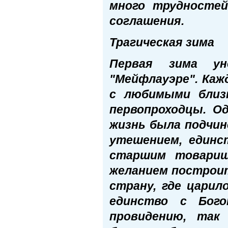
много трудностей
соглашения.
Трагическая зима
Первая зима ун
"Мейфлауэре". Каж
с любимыми близ
первопроходцы. Од
жизнь была подчин
утешением, единс
старшим товарищ
желанием построит
страну, где цари
единство с Бог
провидению, так