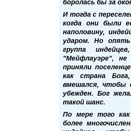
боролась бы за око
И тогда с пересел
когда они были е
наполовину, инде
ударом. Но опят
группа индейце
"Мейфлауэре", не
приняли поселенце
как страна Бога
вмешался, чтобы 
убежден. Бог жела
такой шанс.
По мере того как
более многочисле