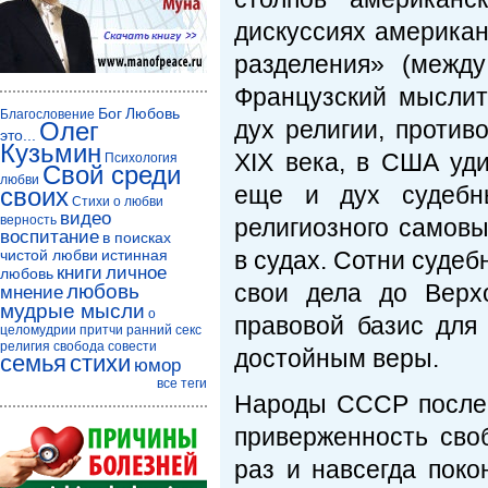
дискуссиях американ
разделения» (между
Французский мыслит
Бог
Любовь
Благословение
дух религии, против
Олег
это...
Кузьмин
XIХ века, в США уд
Психология
Свой среди
любви
еще и дух судебн
своих
Стихи о любви
видео
верность
религиозного самов
воспитание
в поисках
чистой любви
истинная
в судах. Сотни суде
книги
личное
любовь
свои дела до Верх
любовь
мнение
мудрые мысли
о
правовой базис для 
целомудрии
притчи
ранний секс
религия
свобода совести
достойным веры.
семья
стихи
юмор
все теги
Народы СССР после 
приверженность сво
раз и навсегда поко