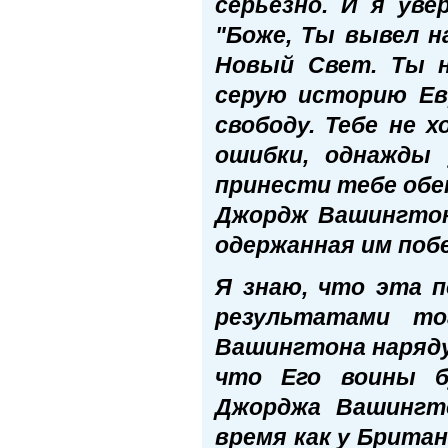
серьезно. И я ув
"Боже, Ты вывел н
Новый Свет. Ты н
серую историю Ев
свободу. Тебе не 
ошибки, однажды 
принести тебе обет
Джордж Вашингтон
одержанная им поб
Я знаю, что эта 
результатами т
Вашингтона наряду
что Его воины б
Джорджа Вашингт
время как у Брита