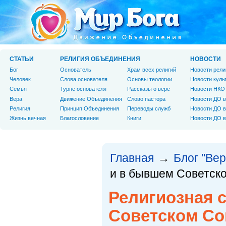
СТАТЬИ
РЕЛИГИЯ ОБЪЕДИНЕНИЯ
НОВОСТИ
Бог
Основатель
Храм всех религий
Новости рели
Человек
Слова основателя
Основы теологии
Новости куль
Cемья
Турне основателя
Рассказы о вере
Новости НКО
Вера
Движение Объединения
Слово пастора
Новости ДО в
Религия
Принцип Объединения
Переводы служб
Новости ДО в
Жизнь вечная
Благословение
Книги
Новости ДО в
Главная
Блог "Вер
→
и в бывшем Советск
Религиозная 
Советском С