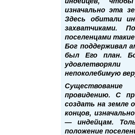
индейцев, чтоб
изначально эта з
Здесь обитали ин
захватчиками. 
поселенцами такие
Бог поддерживал а
был Его план. Б
удовлетворяли 
непоколебимую веру
Существование
провидению. С п
создать на земле 
концов, изначальн
— индейцам. Тол
положение поселен