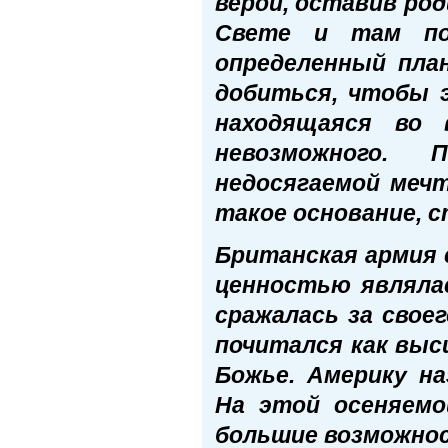
верой, оставив род
Свете и там пол
определенный пла
добиться, чтобы э
находящаяся во 
невозможного. 
недосягаемой мечт
такое основание, 
Британская армия 
ценностью являлас
сражалась за свое
почитался как выс
Божье. Америку н
На этой осеняем
большие возможно