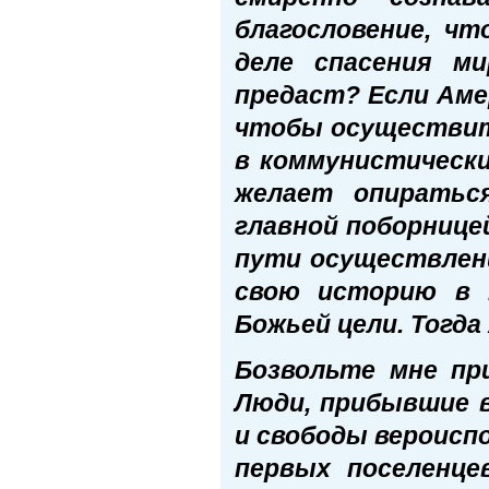
благословение, ч
деле спасения ми
предаст? Если Аме
чтобы осуществит
в коммунистическ
желает опиратьс
главной поборнице
пути осуществлени
свою историю в 
Божьей цели. Тогд
Бозвольте мне при
Люди, прибывшие в
и свободы вероисп
первых поселенце