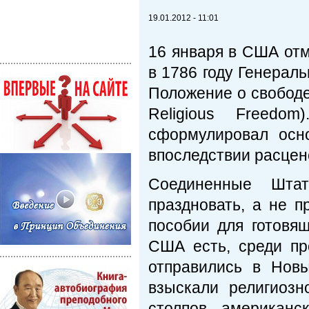
19.01.2012 - 11:01
16 января в США отм
в 1786 году Генерал
Положение о свободе 
Religious Freedo
сформулировал осно
впоследствии расцен
Соединенные Шта
праздновать, а не п
пособии для готовя
США есть, среди пр
отправились в Нов
взыскали религиозн
столпов американс