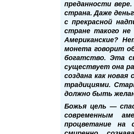
преданности вере
страна. Даже день
с прекрасной надп
стране такого не
Американские? Не
монета говорит об
богатство. Эта с
существует она рад
создана как новая
традициями. Стар
должно быть желан
Божья цель — спас
современным ам
процветание на 
смиренно созна