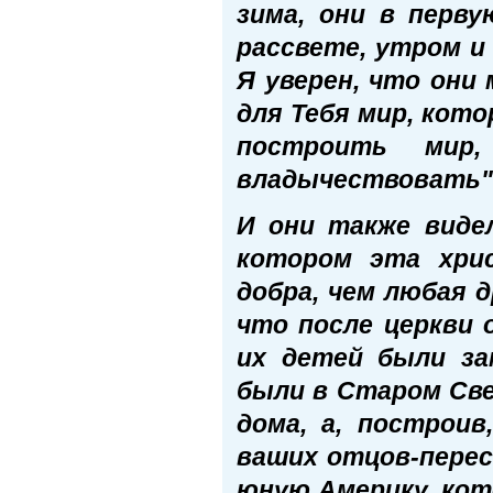
зима, они в перву
рассвете, утром и
Я уверен, что они
для Тебя мир, кот
построить ми
владычествовать"
И они также видел
котором эта хри
добра, чем любая 
что после церкви 
их детей были за
были в Старом Све
дома, а, построив
ваших отцов-перес
юную Америку, кот