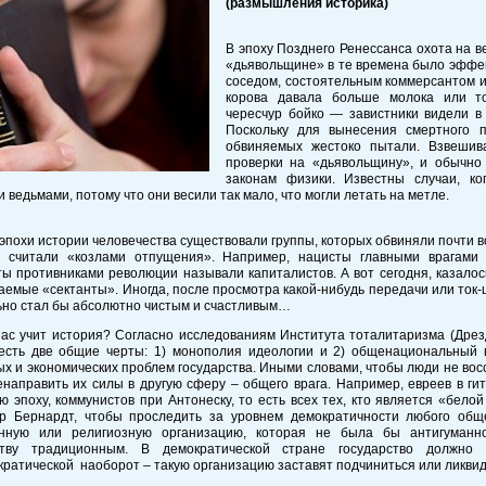
(размышления историка)
В эпоху Позднего Ренессанса охота на в
«дьявольщине» в те времена было эффе
соседом, состоятельным коммерсантом и
корова давала больше молока или т
чересчур бойко — завистники видели в 
Поскольку для вынесения смертного п
обвиняемых жестоко пытали. Взвешив
проверки на «дьявольщину», и обычно
законам физики. Известны случаи, к
 ведьмами, потому что они весили так мало, что могли летать на метле.
эпохи истории человечества существовали группы, которых обвиняли почти во
, считали «козлами отпущения». Например, нацисты главными врагами 
ы противниками революции называли капиталистов. А вот сегодня, казало
аемые «сектанты». Иногда, после просмотра какой-нибудь передачи или ток-ш
ьно стал бы абсолютно чистым и счастливым…
ас учит история? Согласно исследованиям Института тоталитаризма (Дрез
есть две общие черты: 1) монополия идеологии и 2) общенациональный в
х и экономических проблем государства. Иными словами, чтобы люди не вос
направить их силы в другую сферу – общего врага. Например, евреев в гит
ю эпоху, коммунистов при Антонеску, то есть всех тех, кто является «бел
р Бернардт, чтобы проследить за уровнем демократичности любого обще
нную или религиозную организацию, которая не была бы антигуманно
тву традиционным. В демократической стране государство должно 
ратической наоборот – такую организацию заставят подчиниться или ликв