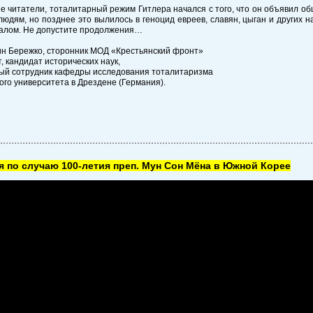
 читатели, тоталитарный режим Гитлера начался с того, что он объявил о
юдям, но позднее это вылилось в геноцид евреев, славян, цыган и других 
чалом. Не допустите продолжения…
ин Бережко, сторонник МОД «Крестьянский фронт»
, кандидат исторических наук,
ый сотрудник кафедры исследования тоталитаризма
ого университета в Дрездене (Германия).
 по случаю 100-летия преп. Мун Сон Мёна в Южной Корее