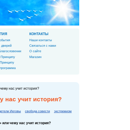
ТИЯ
КОНТАКТЫ
обытия
Наши контакты
 дверей
Связаться с нами
Благословении
О сайте
 Принципу
Магазин
 Принципу
 программа
чему нас учит история?
у нас учит история?
етели Иеговы
свобода совести
экстремизм
» или чему нас учит история?