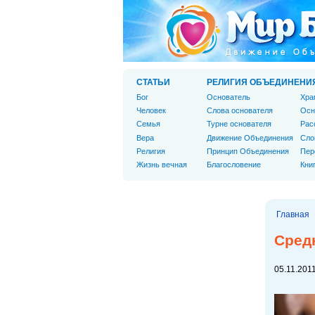
СТАТЬИ
РЕЛИГИЯ ОБЪЕДИНЕНИ
Бог
Основатель
Хра
Человек
Слова основателя
Осн
Cемья
Турне основателя
Рас
Вера
Движение Объединения
Сло
Религия
Принцип Объединения
Пер
Жизнь вечная
Благословение
Кни
Главная
Средн
05.11.2011