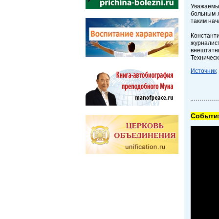
Уважаемые
больным л
таким на
Констант
журналист
внештатн
Техническ
Источник
Cобытия