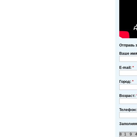
Отправь 
Ваше им
E-mail:
*
Город:
*
Возраст:
Телефон:
Заполняя
8
1
9