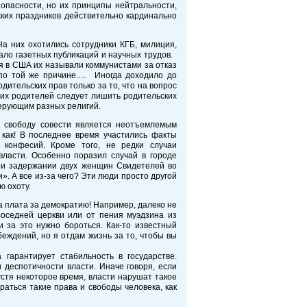
опасности, но их принципы нейтральности,
ских праздников действительно кардинально
а них охотились сотрудники КГБ, милиция,
ло газетных публикаций и научных трудов.
ия в США их называли коммунистами за отказ
 по той же причине.… Иногда доходило до
ительских прав только за то, что на вопрос
ющих родителей следует лишить родительских
верующим разных религий.
а свободу совести является неотъемлемым
 как! В последнее время участились факты
конфесий. Кроме того, не редки случаи
власти. Особенно поразил случай в городе
при задержании двух женщин Свидетелей во
. А все из-за чего? Эти люди просто другой
ю охоту.
а плата за демократию! Например, далеко не
соседней церкви или от пения муэдзина из
 за это нужно бороться. Как-то известный
еждений, но я отдам жизнь за то, чтобы вы
 гарантирует стабильность в государстве.
деспотичности власти. Иначе говоря, если
устя некоторое время, власти нарушат такое
ираться такие права и свободы человека, как