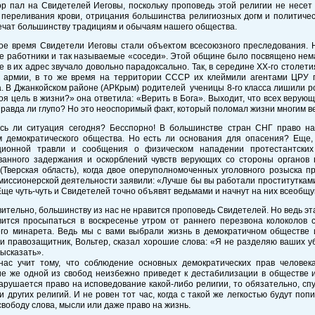
р пал на Свидетелей Иеговы, поскольку проповедь этой религии не несет 
 переливания крови, отрицания большинства религиозных догм и политиче
ечат большинству традициям и обычаям нашего общества.
кое время Свидетели Иеговы стали объектом всесоюзного преследования. Н
е работники и так называемые «соседи». Этой общине было посвящено нема
 в их адрес звучало довольно парадоксально. Так, в середине ХХ-го столет
в армии, в то же время на территории СССР их клеймили агентами ЦРУ
. В Джанкойском районе (АРКрым) родителей ученицы 8-го класса лишили род
оя цель в жизни?» она ответила: «Верить в Бога». Выходит, что всех веру
правда ли глупо? Но это неоспоримый факт, который поломал жизни многим 
сь ли ситуация сегодня? Бесспорно! В большинстве стран СНГ право н
м демократического общества. Но есть ли основания для опасения? Еще,
ионной травли и сообщения о физическом нападении протестантских 
ванного задержания и оскорблений чувств верующих со стороны органов 
 (Тверская область), когда двое оперуполномоченных уголовного розыска 
миссионерской деятельности заявили: «Лучше бы вы работали проститутками»
Еще чуть-чуть и Свидетелей точно объявят ведьмами и начнут на них всеобщу
вительно, большинству из нас не нравится проповедь Свидетелей. Но ведь эт
вится просыпаться в воскресенье утром от раннего перезвона колоколов 
го минарета. Ведь мы с вами выбрали жизнь в демократичном обществе и
 правозащитник, Вольтер, сказал хорошие слова: «Я не разделяю ваших уб
высказать».
нас учит тому, что соблюдение основных демократических прав человека
е же одной из свобод неизбежно приведет к дестабилизации в обществе и 
арушается право на исповедование какой-либо религии, то обязательно, сп
и других религий. И не ровен тот час, когда с такой же легкостью будут поп
свободу слова, мысли или даже право на жизнь.