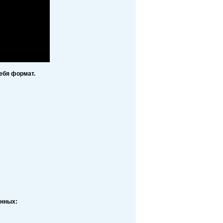
ебя формат.
анных: