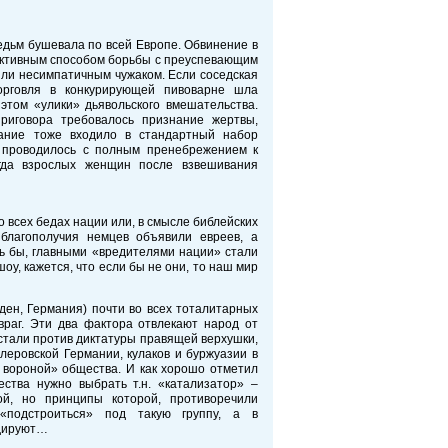
едьм бушевала по всей Европе. Обвинение в
ктивным способом борьбы с преуспевающим
ли несимпатичным чужаком. Если соседская
орговля в конкурирующей пивоварне шла
этом «улики» дьявольского вмешательства.
риговора требовалось признание жертвы,
ание тоже входило в стандартный набор
 проводилось с полным пренебрежением к
огда взрослых женщин после взвешивания
 всех бедах нации или, в смысле библейских
благополучия немцев объявили евреев, а
сь бы, главными «вредителями нации» стали
оу, кажется, что если бы не они, то наш мир
ден, Германия) почти во всех тоталитарных
раг. Эти два фактора отвлекают народ от
стали против диктатуры правящей верхушки,
леровской Германии, кулаков и буржуазии в
ой вороной» общества. И как хорошо отметил
ства нужно выбрать т.н. «катализатор» –
й, но принципы которой, противоречили
«подстроиться» под такую группу, а в
идируют…