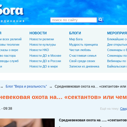
Я
НОВОСТИ
БЛОГИ
МЕРОПРИЯ
м всех религий
Новости религии
Мир Бога
Ближайшие с
овы теологии
Новости культуры
Мудрость принципа
Дни открытых
сказы о вере
Новости НКО
Чистая любовь
Семинары о 
во пастора
Новости ДО в Москве
Счастливая семья
Семинары по
еводы служб
Новости ДО в России
Свой среди своих
Вебинары по
ги
Новости ДО в мире
Записки из дневника
Байкальская
→
Блог "Вера и реальность"
→
Средневековая охота на… «сектантов» или 
евековая охота на… «сектантов» или чем
 - 09:38
Ещё на тему:
Свид
Средневековая охота на ….. «сектантов