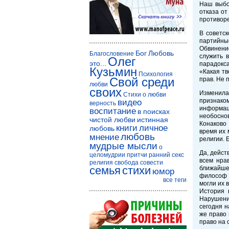
Наш выбо
отказа от
противор
В советс
партийны
Обвинение
Бог
Любовь
Благословение
служить 
Олег
это...
парадокса
Кузьмин
«Какая тв
Психология
Свой среди
прав. Не 
любви
своих
Изменила
Стихи о любви
признако
видео
верность
информац
воспитание
в поисках
необосно
чистой любви
истинная
Конаково
книги
личное
любовь
время их 
любовь
мнение
религии. 
мудрые мысли
о
Да, дейст
целомудрии
притчи
ранний секс
всем нра
религия
свобода совести
семья
стихи
ближайше
юмор
философ и
все теги
могли их 
История 
Нарушени
сегодня н
же право 
право на 