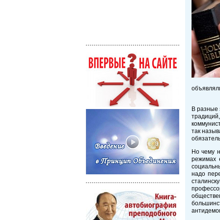
объявляли
В разные 
традиций
коммунист
так назыв
обязател
Но чему н
режимах 
социальны
надо пере
сталинску
профессо
обществе
большинс
антидемок