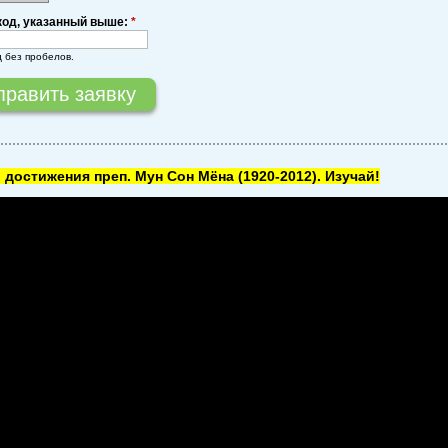
код, указанный выше:
*
д без пробелов.
 достижения преп. Мун Сон Мёна
(1920-2012). Изучай!