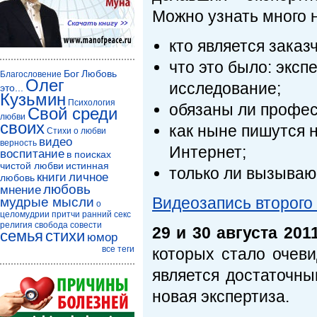
Можно узнать много н
кто является заказ
что это было: экс
Бог
Любовь
Благословение
Олег
исследование;
это...
Кузьмин
Психология
обязаны ли профес
Свой среди
любви
своих
как ныне пишутся 
Стихи о любви
видео
верность
Интернет;
воспитание
в поисках
чистой любви
истинная
только ли вызываю
книги
личное
любовь
любовь
мнение
Видеозапись второго
мудрые мысли
о
целомудрии
притчи
ранний секс
религия
свобода совести
29 и 30 августа 201
семья
стихи
юмор
все теги
которых стало очев
является достаточны
новая экспертиза.