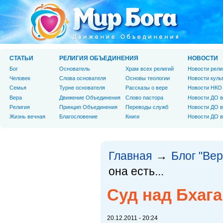
СТАТЬИ
РЕЛИГИЯ ОБЪЕДИНЕНИЯ
НОВОСТИ
Бог
Основатель
Храм всех религий
Новости рели
Человек
Слова основателя
Основы теологии
Новости куль
Cемья
Турне основателя
Рассказы о вере
Новости НКО
Вера
Движение Объединения
Слово пастора
Новости ДО в
Религия
Принцип Объединения
Переводы служб
Новости ДО в
Жизнь вечная
Благословение
Книги
Новости ДО в
Главная
Блог "Вер
→
она есть...
Суд над Бхагав
20.12.2011 - 20:24