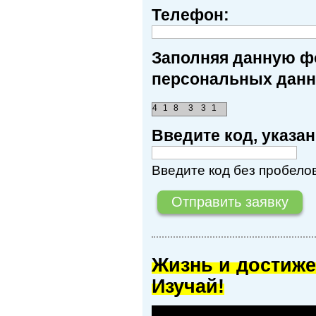
Телефон:
Заполняя данную фо
персональных данн
4
1
8
3
3
1
Введите код, указ
Введите код без пробелов
Жизнь и достиже
Изучай!