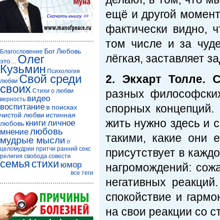
ещё и другой момент
фактически видно, ч
том числе и за чуде
Бог
Любовь
Благословение
лёгкая, заставляет з
Олег
это...
Кузьмин
Психология
Свой среди
2.
Экхарт Толле. 
любви
своих
Стихи о любви
разных философских
видео
верность
воспитание
спорных концепций. 
в поисках
чистой любви
истинная
жить нужно здесь и 
книги
личное
любовь
любовь
мнение
такими, какие они е
мудрые мысли
о
целомудрии
притчи
ранний секс
присутствует в кажд
религия
свобода совести
семья
стихи
юмор
нагромождений: сож
все теги
негативных реакций
спокойствие и гармо
на свои реакции со с