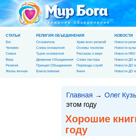
СТАТЬИ
РЕЛИГИЯ ОБЪЕДИНЕНИЯ
НОВОСТИ
Бог
Основатель
Храм всех религий
Новости рели
Человек
Слова основателя
Основы теологии
Новости куль
Cемья
Турне основателя
Рассказы о вере
Новости НКО
Вера
Движение Объединения
Слово пастора
Новости ДО в
Религия
Принцип Объединения
Переводы служб
Новости ДО в
Жизнь вечная
Благословение
Книги
Новости ДО в
Главная
Олег Куз
→
этом году
Хорошие книг
году