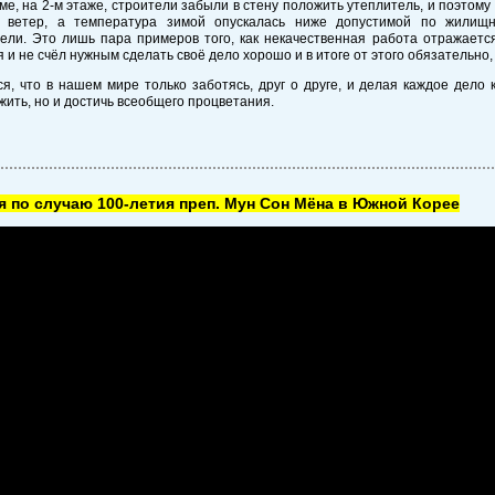
ме, на 2-м этаже, строители забыли в стену положить утеплитель, и поэтому
 ветер, а температура зимой опускалась ниже допустимой по жилищ
ели. Это лишь пара примеров того, как некачественная работа отражается
 и не счёл нужным сделать своё дело хорошо и в итоге от этого обязательно,
я, что в нашем мире только заботясь, друг о друге, и делая каждое дело 
жить, но и достичь всеобщего процветания.
 по случаю 100-летия преп. Мун Сон Мёна в Южной Корее