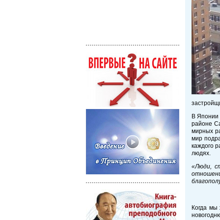
застройщи
В Японии 
районе Са
мирных ра
мир подра
каждого р
людях.
«Люди, с
отношен
благополу
Пр
Когда мы 
новогодню