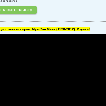
д без пробелов.
 достижения преп. Мун Сон Мёна
(1920-2012). Изучай!