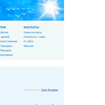
ТИЯ
КОНТАКТЫ
обытия
Наши контакты
 дверей
Связаться с нами
Благословении
О сайте
 Принципу
Магазин
 Принципу
 программа
Ещё на тему:
Олег Кузьмин