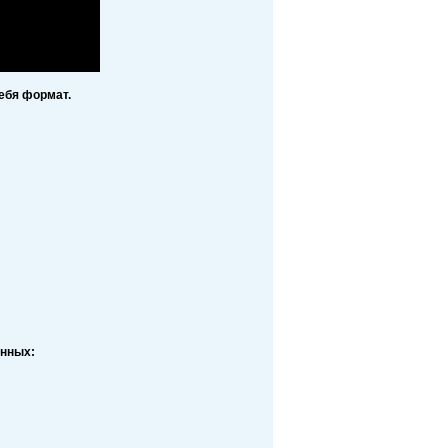
ебя формат.
анных: