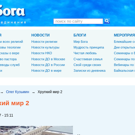
Я
НОВОСТИ
БЛОГИ
МЕРОПРИЯ
м всех религий
Новости религии
Мир Бога
Ближайшие с
овы теологии
Новости культуры
Мудрость принципа
Дни открытых
сказы о вере
Новости НКО
Чистая любовь
Семинары о 
во пастора
Новости ДО в Москве
Счастливая семья
Семинары по
еводы служб
Новости ДО в России
Свой среди своих
Вебинары по
ги
Новости ДО в мире
Записки из дневника
Байкальская
→
Олег Кузьмин
→
Хрупкий мир 2
кий мир 2
 - 15:11