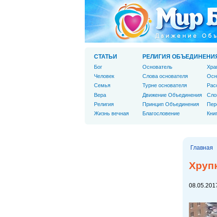
СТАТЬИ
РЕЛИГИЯ ОБЪЕДИНЕНИ
Бог
Основатель
Хра
Человек
Слова основателя
Осн
Cемья
Турне основателя
Рас
Вера
Движение Объединения
Сло
Религия
Принцип Объединения
Пер
Жизнь вечная
Благословение
Кни
Главная
Хруп
08.05.2017