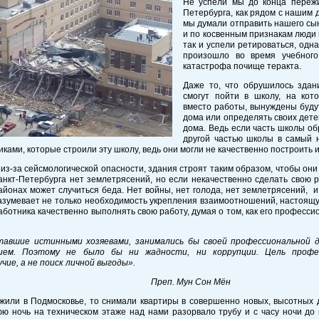
Не успели мы до конца пережи
Петербурга, как рядом с нашим 
мы думали отправить нашего сын
и по косвенным признакам люди 
так и успели ретироваться, одна
произошло во время учебного
катастрофа почище теракта.
Даже то, что обрушилось здан
смогут пойти в школу, на кот
вместо работы, вынуждены будут
дома или определять своих дете
дома. Ведь если часть школы об
другой частью школы в самый 
ками, которые строили эту школу, ведь они могли не качественно построить 
из-за сейсмологической опасности, здания строят таким образом, чтобы он
нкт-Петербурга нет землетрясений, но если некачественно сделать свою р
йонах может случиться беда. Нет войны, нет голода, нет землетрясений, и
зумевает не только необходимость укрепления взаимоотношений, настоящу
аботника качественно выполнять свою работу, думая о том, как его професси
тавшие истинными хозяевами, занимались бы своей профессиональной
ием. Поэтому не было бы ни жадности, ни коррупции. Цель профе
чие, а не поиск личной выгоды».
еп. Мун Сон Мён
жили в Подмосковье, то снимали квартиры в совершенно новых, высотных д
ю ночь на техническом этаже над нами разорвало трубу и с часу ночи до 