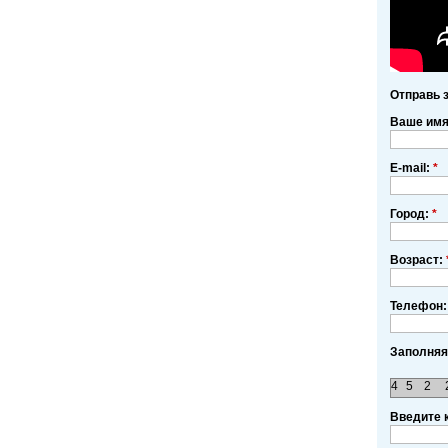
Отправь 
Ваше им
E-mail:
*
Город:
*
Возраст:
Телефон:
Заполняя
4
5
2
Введите 