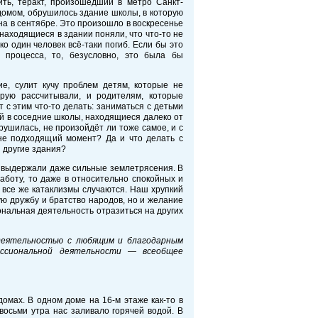
ть, теракт, произошедший в метро Санкт-
домом, обрушилось здание школы, в которую
а в сентябре. Это произошло в воскресенье
находящиеся в здании поняли, что что-то не
ко один человек всё-таки погиб. Если бы это
 процесса, то, безусловно, это была бы
ие, сулит кучу проблем детям, которые не
орую рассчитывали, и родителям, которые
 с этим что-то делать: заниматься с детьми
й в соседние школы, находящиеся далеко от
рушилась, не произойдёт ли тоже самое, и с
не подходящий момент? Да и что делать с
и другие здания?
и выдержали даже сильные землетрясения. В
аботу, то даже в относительно спокойных и
 все же катаклизмы случаются. Наш хрупкий
ю дружбу и братство народов, но и желание
ональная деятельность отразиться на других
 деятельностью с любящим и благодарным
ссиональной деятельности — всеобщее
омах. В одном доме на 16-м этаже как-то в
восьми утра нас заливало горячей водой. В