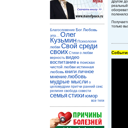
другом до
реальный
обогреват
поленился
Получаетс
только вы
Бог
Любовь
Благословение
Олег
это...
Кузьмин
Психология
Свой среди
любви
своих
Cобытия
Стихи о любви
видео
верность
воспитание
в поисках
чистой любви
истинная
книги
личное
любовь
любовь
мнение
мудрые мысли
о
целомудрии
притчи
ранний секс
религия
свобода совести
семья
стихи
юмор
все теги