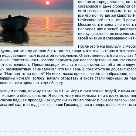
сколько это продолжалось, но в 
состарился и даже сгорбился о
стал совершенно седым. И меня
всё что мог, то где же Царство 
Небесного всё нет и нет. Я разм
Мессия есть и жена у него есть 
Бог через них с женой работает
мир существенно не поменялся 
своей жизнью и совершенно нет е
После этого мы поплыли с Мессие
думал, как же ему должно быть тяжело, тащить всю жизнь такую ответственн
 недостающий пазл всей этой головоломки. Ответственность Бога послать 
ение. Ответственность Мессии передать уже непосредственно нам это самое
ответственность. Прямо посреди океана, я начал молиться об этом и вдруг
м и разноцветным. Я не замечал, что мир серый, пока кто-то не добавил красо
л: "Наконец-то ты понял!" На моих глазах произошло его преображение, он 
орщины исчезли, волосы начали отрастать и снова стали чёрными. За пару
пошли с ним прямо по воде к берегу.
улицам города, почему-то это был Нью-Йорк и смотрел на людей, с ними чт
 чистыми и обновлёнными. Я понял, что у них исчезла тяга к греху, исчез п
исчезла падшая природа. Как будто бы их кто-то помыл и они все теперь нове
демский сад, в эпоху до совершения Грехопадения и теперь всё зависит тольк