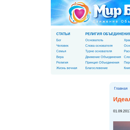
СТАТЬИ
РЕЛИГИЯ ОБЪЕДИНЕНИ
Бог
Основатель
Хра
Человек
Слова основателя
Осн
Cемья
Турне основателя
Рас
Вера
Движение Объединения
Сло
Религия
Принцип Объединения
Пер
Жизнь вечная
Благословение
Кни
Главная
Идеа
01.09.2017