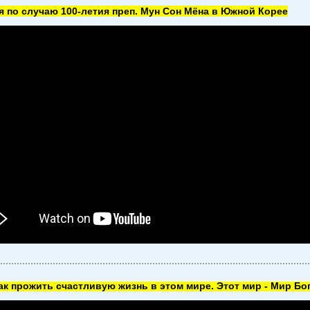
 по случаю 100-летия преп. Мун Сон Мёна в Южной Корее
как прожить счастливую жизнь в этом мире. Этот мир - Мир Бог