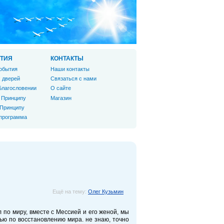
ТИЯ
КОНТАКТЫ
обытия
Наши контакты
 дверей
Связаться с нами
Благословении
О сайте
 Принципу
Магазин
 Принципу
 программа
Ещё на тему:
Олег Кузьмин
 по миру, вместе с Мессией и его женой, мы
ью по восстановлению мира. не знаю, точно