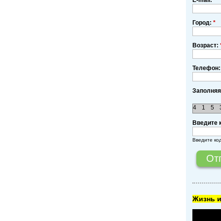
E-mail:
*
Город:
*
Возраст:
Телефон:
Заполняя
4
1
5
Введите 
Введите ко
Жизнь и