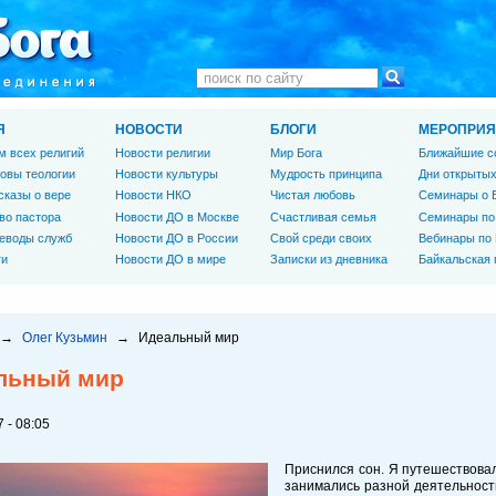
Я
НОВОСТИ
БЛОГИ
МЕРОПРИЯ
м всех религий
Новости религии
Мир Бога
Ближайшие с
овы теологии
Новости культуры
Мудрость принципа
Дни открытых
сказы о вере
Новости НКО
Чистая любовь
Семинары о 
во пастора
Новости ДО в Москве
Счастливая семья
Семинары по
еводы служб
Новости ДО в России
Свой среди своих
Вебинары по
ги
Новости ДО в мире
Записки из дневника
Байкальская
→
Олег Кузьмин
→
Идеальный мир
льный мир
 - 08:05
Приснился сон. Я путешествовал
занимались разной деятельност