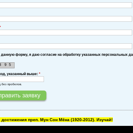
*
 данную форму, я даю согласие на обработку указанных персональных д
3
9
5
код, указанный выше:
*
д без пробелов.
 достижения преп. Мун Сон Мёна
(1920-2012). Изучай!