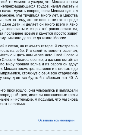
какой-то момент я увидел, что Мессия совсем
т непрекращающихся трудов, начал лысеть и
 начал мучить вопрос, если Мессия сделал
Небесное. Мы трудимся много лет, а Царства
ышлял на тему, что же пошло не так, и вроде
и даже дети, и делает он много всего и явно
, а конфликты и ссоры всё равно остаются,
за последнее время и кажется просто живёт
му никакого дела не до какого Мессии.
й в океан, на каком-то катере. Я смотрел на
ость на себе. И в какой-то момент осознал,
Мессию и дать нам через него Своё Слово и
 Слово и Благословение, а дальше остаётся
 по миру прошла волна и из серого он вдруг
к. Мессия посмотрел на меня и в его взгляде
выпрямился, стряхнув с себя всю старческую
 секунд он как будто бы сбросил лет 40. А
о-то произошло, они улыбались и выглядели
ервородный грех, исчезли накопленные грехи
нькие и чистенькие. Я подумал, что мы снова
о от нас самих.
Оставить комментарий