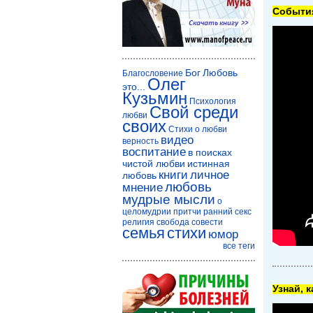
Cобытия
Бог
Любовь
Благословение
Олег
это...
Кузьмин
Психология
Свой среди
любви
своих
Стихи о любви
видео
верность
воспитание
в поисках
чистой любви
истинная
книги
личное
любовь
любовь
мнение
мудрые мысли
о
целомудрии
притчи
ранний секс
религия
свобода совести
семья
стихи
юмор
все теги
Узнай, 