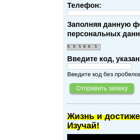
Телефон:
Заполняя данную фо
персональных данн
5
9
5
8
6
5
Введите код, указ
Введите код без пробелов
Жизнь и достиже
Изучай!