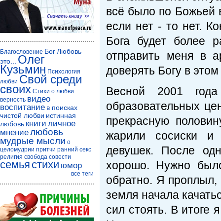
всё было по Божьей в
если нет - то нет. К
Бога будет более 
Бог
Любовь
Благословение
отправить меня в а
Олег
это...
Кузьмин
доверять Богу в этом
Психология
Свой среди
любви
своих
Весной 2001 года
Стихи о любви
видео
верность
образовательных це
воспитание
в поисках
чистой любви
истинная
прекрасную половин
книги
личное
любовь
любовь
мнение
жарили сосиски и 
мудрые мысли
о
девушек. После од
целомудрии
притчи
ранний секс
религия
свобода совести
семья
стихи
хорошо. Нужно был
юмор
все теги
обратно. Я проплыл,
земля начала качатьс
сил стоять. В итоге 