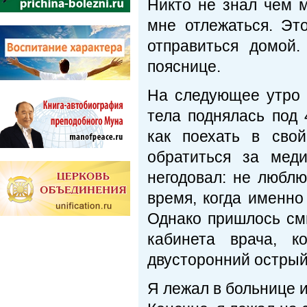
Никто не знал чем м
мне отлежаться. Эт
отправиться домой
пояснице.
На следующее утро 
тела поднялась под 
как поехать в сво
обратиться за мед
негодовал: не любл
время, когда именно
Однако пришлось см
кабинета врача, к
двусторонний острый
Я лежал в больнице 