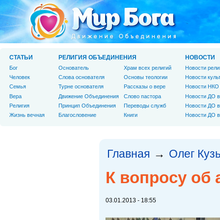
СТАТЬИ
РЕЛИГИЯ ОБЪЕДИНЕНИЯ
НОВОСТИ
Бог
Основатель
Храм всех религий
Новости рели
Человек
Слова основателя
Основы теологии
Новости куль
Cемья
Турне основателя
Рассказы о вере
Новости НКО
Вера
Движение Объединения
Слово пастора
Новости ДО в
Религия
Принцип Объединения
Переводы служб
Новости ДО в
Жизнь вечная
Благословение
Книги
Новости ДО в
Главная
Олег Куз
→
К вопросу об
03.01.2013 - 18:55