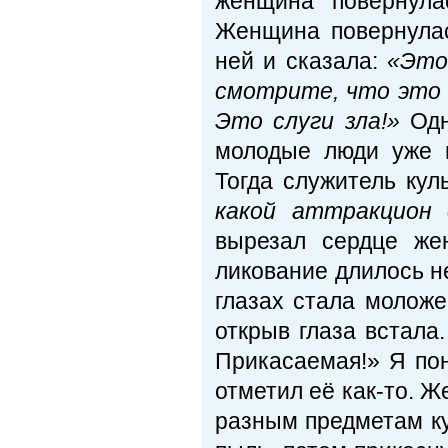
женщина повернула
Женщина повернула
ней и сказала:
«Это
смотрите, что это н
Это слуги зла!»
Одн
молодые люди уже 
Тогда служитель кул
какой аттракцион 
вырезал сердце же
ликование длилось н
глазах стала моложе
открыв глаза встала
Прикасаемая!» Я поня
отметил её как-то. 
разным предметам ку