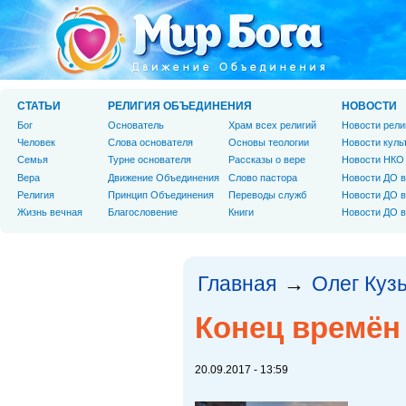
СТАТЬИ
РЕЛИГИЯ ОБЪЕДИНЕНИЯ
НОВОСТИ
Бог
Основатель
Храм всех религий
Новости рели
Человек
Слова основателя
Основы теологии
Новости куль
Cемья
Турне основателя
Рассказы о вере
Новости НКО
Вера
Движение Объединения
Слово пастора
Новости ДО в
Религия
Принцип Объединения
Переводы служб
Новости ДО в
Жизнь вечная
Благословение
Книги
Новости ДО в
Главная
Олег Куз
→
Конец времён 
20.09.2017 - 13:59