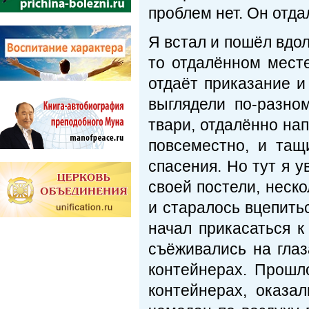
проблем нет. Он отд
Я встал и пошёл вдол
то отдалённом месте
отдаёт приказание 
выглядели по-разно
твари, отдалённо на
повсеместно, и тащи
спасения. Но тут я у
своей постели, неск
и старалось вцепитьс
начал прикасаться к
съёживались на гла
контейнерах. Прошло
контейнерах, оказа