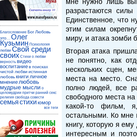
мне нужно лишь выи
разрастаются силы
Единственное, что н
этим силам окрепну
Бог
Любовь
Благословение
Олег
миру, и атака зомби 
это...
Кузьмин
Психология
Свой среди
Вторая атака пришл
любви
своих
Стихи о любви
не понятно, как от
видео
верность
воспитание
в поисках
нескольких сцен, м
чистой любви
истинная
книги
личное
любовь
места на место. Сн
любовь
мнение
полно людей, все р
мудрые мысли
о
целомудрии
притчи
ранний секс
свободного места на
религия
свобода совести
семья
стихи
юмор
какой-то фильм, я
все теги
остальными. Ко мне 
книгу, которую я ему
интересным и поэто