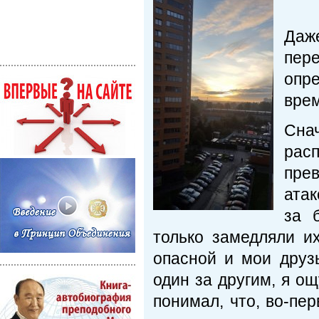
Даж
пер
опр
вре
Сна
рас
пре
атак
за 
только замедляли и
опасной и мои друз
один за другим, я о
понимал, что, во-пе