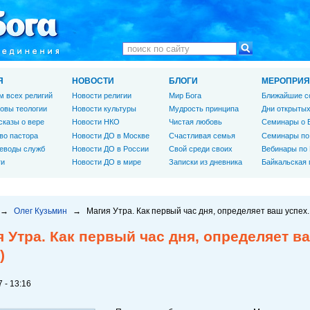
Я
НОВОСТИ
БЛОГИ
МЕРОПРИЯ
м всех религий
Новости религии
Мир Бога
Ближайшие с
овы теологии
Новости культуры
Мудрость принципа
Дни открытых
сказы о вере
Новости НКО
Чистая любовь
Семинары о 
во пастора
Новости ДО в Москве
Счастливая семья
Семинары по
еводы служб
Новости ДО в России
Свой среди своих
Вебинары по
ги
Новости ДО в мире
Записки из дневника
Байкальская
→
Олег Кузьмин
→
Магия Утра. Как первый час дня, определяет ваш успех.
 Утра. Как первый час дня, определяет ва
)
 - 13:16