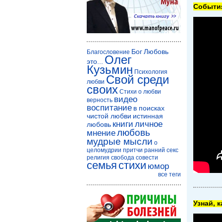
Cобытия
Бог
Любовь
Благословение
Олег
это...
Кузьмин
Психология
Свой среди
любви
своих
Стихи о любви
видео
верность
воспитание
в поисках
чистой любви
истинная
книги
личное
любовь
любовь
мнение
мудрые мысли
о
целомудрии
притчи
ранний секс
религия
свобода совести
семья
стихи
юмор
все теги
Узнай, 