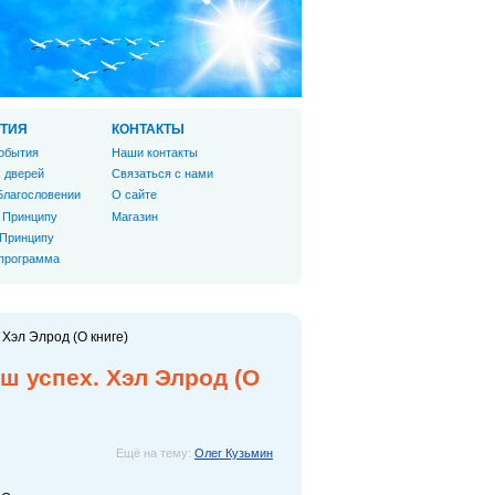
ТИЯ
КОНТАКТЫ
обытия
Наши контакты
 дверей
Связаться с нами
Благословении
О сайте
 Принципу
Магазин
 Принципу
 программа
 Хэл Элрод (О книге)
ш успех. Хэл Элрод (О
Ещё на тему:
Олег Кузьмин