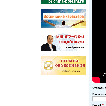
Отправь 
Ваше им
E-mail:
*