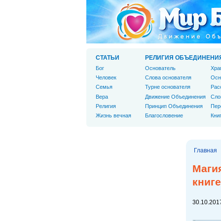
СТАТЬИ
РЕЛИГИЯ ОБЪЕДИНЕНИ
Бог
Основатель
Хра
Человек
Слова основателя
Осн
Cемья
Турне основателя
Рас
Вера
Движение Объединения
Сло
Религия
Принцип Объединения
Пер
Жизнь вечная
Благословение
Кни
Главная
Магия
книге
30.10.2017