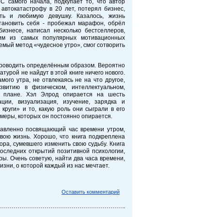
С самого начала, подкупает то, что автор
автокатастрофу в 20 лет, потерял бизнес,
ть и любимую девушку. Казалось, жизнь
становить себя - пробежал марафон, обрёл
изнесе, написал несколько бестселлеров,
им из самых популярных мотивационных
аемый метод «чудесное утро», смог сотворить
 проводить определённым образом. Вероятно
атурой не найдут в этой книге ничего нового.
мого утра, не отвлекаясь не на что другое,
звитию в физическом, интеллектуальном,
м плане. Хэл Элрод опирается на шесть
ции, визуализация, изучение, зарядка и
круги» и то, какую роль они сыграли в его
имеры, которых он постоянно опирается.
равленно посвящающий час времени утром,
вою жизнь. Хорошо, что книга подкреплена
ора, сумевшего изменить свою судьбу. Книга
оследних открытий позитивной психологии,
. Очень советую, найти два часа времени,
жизни, о которой каждый из нас мечтает.
Оставить комментарий