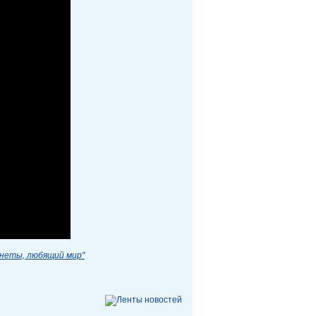
анеты, любящий мир"