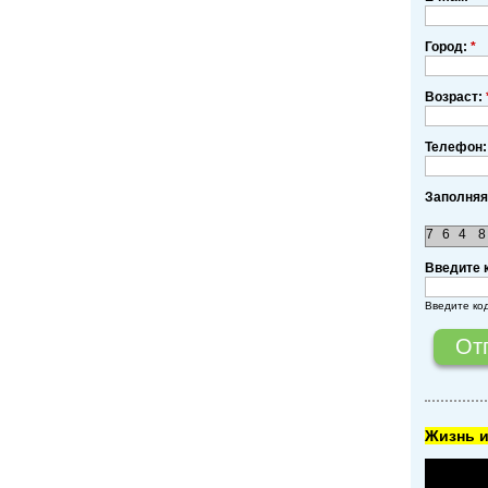
Город:
*
Возраст:
Телефон:
Заполняя
7
6
4
8
Введите 
Введите ко
Жизнь и