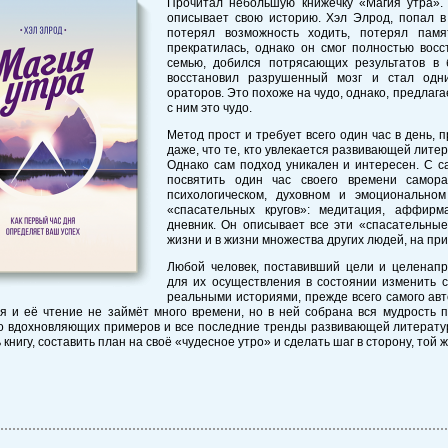
Прочитал небольшую книжечку «Магия утра». 
описывает свою историю. Хэл Элрод, попал в 
потерял возможность ходить, потерял памя
прекратилась, однако он смог полностью вос
семью, добился потрясающих результатов в б
восстановил разрушенный мозг и стал одн
ораторов. Это похоже на чудо, однако, предлаг
с ним это чудо.
Метод прост и требует всего один час в день,
даже, что те, кто увлекается развивающей литер
Однако сам подход уникален и интересен. С са
посвятить один час своего времени самора
психологическом, духовном и эмоционально
«спасательных кругов»: медитация, аффирма
дневник. Он описывает все эти «спасательные 
жизни и в жизни множества других людей, на пр
Любой человек, поставивший цели и целенап
для их осуществления в состоянии изменить с
реальными историями, прежде всего самого авт
я и её чтение не займёт много времени, но в ней собрана вся мудрость п
о вдохновляющих примеров и все последние тренды развивающей литературы
 книгу, составить план на своё «чудесное утро» и сделать шаг в сторону, той 