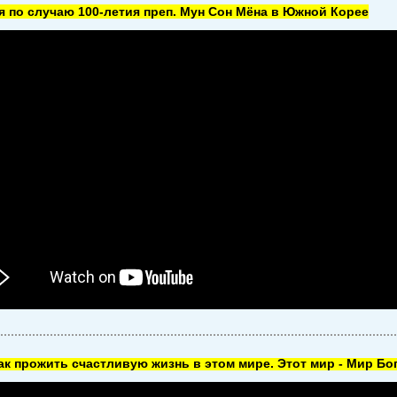
 по случаю 100-летия преп. Мун Сон Мёна в Южной Корее
как прожить счастливую жизнь в этом мире. Этот мир - Мир Бог