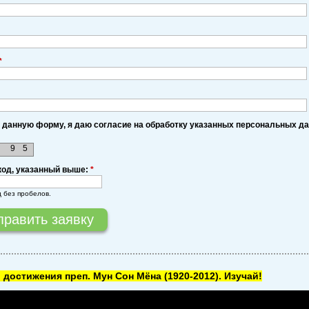
*
 данную форму, я даю согласие на обработку указанных персональных д
9
5
код, указанный выше:
*
д без пробелов.
 достижения преп. Мун Сон Мёна
(1920-2012). Изучай!