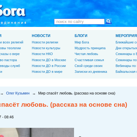
Я
НОВОСТИ
БЛОГИ
МЕРОПРИЯ
м всех религий
Новости религии
Мир Бога
Ближайшие с
овы теологии
Новости культуры
Мудрость принципа
Дни открытых
сказы о вере
Новости НКО
Чистая любовь
Семинары о 
во пастора
Новости ДО в Москве
Счастливая семья
Семинары по
еводы служб
Новости ДО в России
Свой среди своих
Вебинары по
ги
Новости ДО в мире
Записки из дневника
Байкальская
→
Олег Кузьмин
→
Мир спасёт любовь. (рассказ на основе сна)
пасёт любовь. (рассказ на основе сна)
 - 08:46