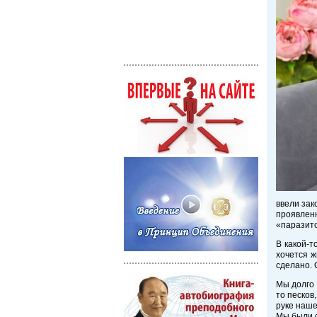
ввели зак
проявленн
«паразито
В какой-т
хочется ж
сделано. 
Мы долго 
то песков
руке наше
Мы были о