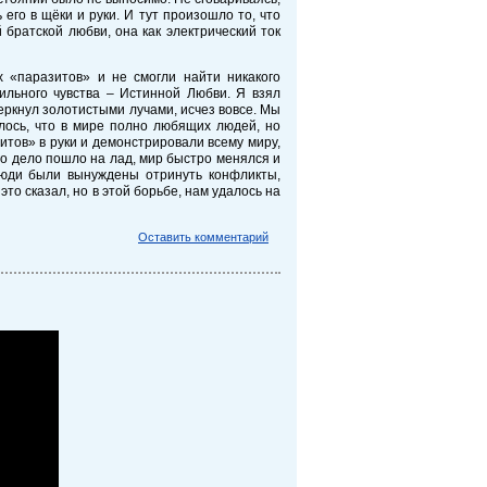
его в щёки и руки. И тут произошло то, что
 братской любви, она как электрический ток
 «паразитов» и не смогли найти никакого
сильного чувства – Истинной Любви. Я взял
веркнул золотистыми лучами, исчез вовсе. Мы
ось, что в мире полно любящих людей, но
тов» в руки и демонстрировали всему миру,
о дело пошло на лад, мир быстро менялся и
люди были вынуждены отринуть конфликты,
это сказал, но в этой борьбе, нам удалось на
Оставить комментарий