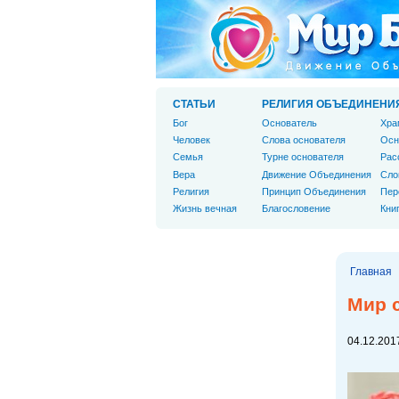
СТАТЬИ
РЕЛИГИЯ ОБЪЕДИНЕНИ
Бог
Основатель
Хра
Человек
Слова основателя
Осн
Cемья
Турне основателя
Рас
Вера
Движение Объединения
Сло
Религия
Принцип Объединения
Пер
Жизнь вечная
Благословение
Кни
Главная
Мир с
04.12.2017