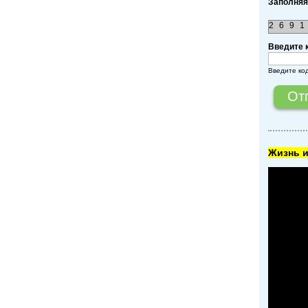
Заполняя
2
6
9
1
Введите 
Введите ко
Жизнь и