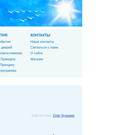
ТИЯ
КОНТАКТЫ
обытия
Наши контакты
 дверей
Связаться с нами
Благословении
О сайте
 Принципу
Магазин
 Принципу
 программа
Ещё на тему:
Олег Кузьмин