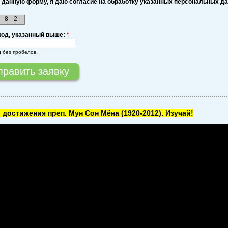
 данную форму, я даю согласие на обработку указанных персональных д
8
2
код, указанный выше:
*
д без пробелов.
 достижения преп. Мун Сон Мёна
(1920-2012). Изучай!