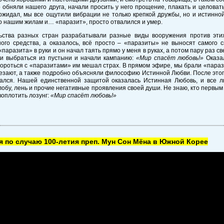
 обняли нашего друга, начали просить у него прощение, плакать и целовать 
ожидал, мы все ощутили вибрации не только крепкой дружбы, но и истинной
 нашим жилам и… «паразит», просто отвалился и умер.
ьства разных стран разрабатывали разные виды вооружения против этих
ого средства, а оказалось, всё просто – «паразиты» не выносят самого 
«паразита» в руки и он начал таять прямо у меня в руках, а потом пару раз с
и выбраться из пустыни и начали кампанию:
«Мир спасёт любовь!»
Оказал
ороться с «паразитами» им мешал страх. В прямом эфире, мы брали «парази
чезают, а также подробно объясняли философию Истинной Любви. После этог
ался. Нашей единственной защитой оказалась Истинная Любовь, и все 
злобу, лень и прочие негативные проявления своей души. Не знаю, кто первым 
воплотить лозунг:
«Мир спасёт любовь!»
 по случаю 100-летия преп. Мун Сон Мёна в Южной Корее