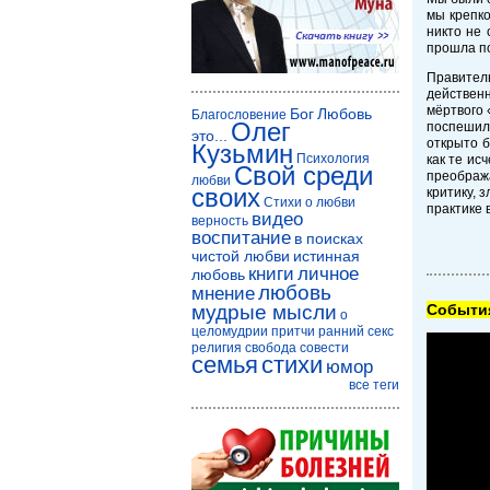
мы крепко
никто не 
прошла по
Правител
действенн
мёртвого 
Бог
Любовь
Благословение
Олег
поспешил
это...
открыто б
Кузьмин
Психология
как те ис
Свой среди
преображ
любви
своих
критику, 
Стихи о любви
практике 
видео
верность
воспитание
в поисках
чистой любви
истинная
книги
личное
любовь
любовь
мнение
мудрые мысли
Cобытия
о
целомудрии
притчи
ранний секс
религия
свобода совести
семья
стихи
юмор
все теги