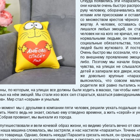
Откуда появились эти «паразиты
они начали очень быстро распро
руку человеку, оборачивались во
иглами или присосками и оставл
со множеством крестов чёрного
жертву. А человек, оставаясь
лишался любых эмоций, он ста
человек ни на кого не кричал, не
нормальными людьми, он помнил
социальные обязательства, тол
людей было жутковато. И посте
Очень быстро мы осознали, что
по внешнему проявлению эмоций
либо. Поэтому мы начали борь
чувства, на улицах не слышалс
детей и запирали все двери, иск
же довольно крупные «пара
выяснилось, что совсем мале
родители всё равно пытались н
оны, по которым, на улицах все должны были ходить в масках, так чтобы ник
ых на нём эмоций. Мы стали изо всех сил стараться, казаться равнодушными
в». Мир стал «серым» и унылым.
о момент мы с друзьями в компании пяти человек, решили уехать подальше о
ить. Никто ведь не знает, сколько ему отведено времени, а жить «серой» и 
Собрав провиант, мы выехали из города.
путешествовали и вели кочевой образ жизни, но видимо убегать вечно от сво
, наша машина сломалась, мы застряли, и нас настигли «паразиты». Точнее «
го товарища. Однако, бежать некуда! Паразита срезать нельзя, он сразу выд
чень хорошими и настоящими друзьями, и смотреть на товарища, в таком со