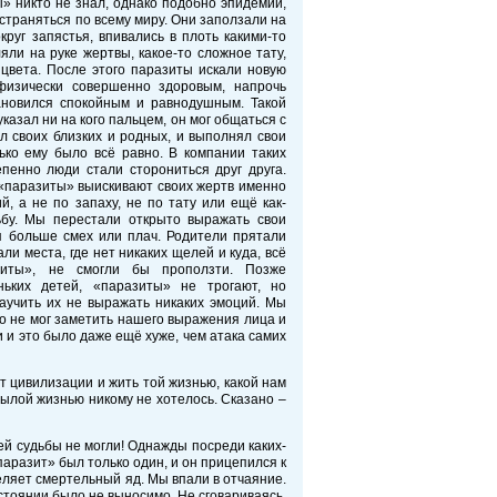
» никто не знал, однако подобно эпидемии,
страняться по всему миру. Они заползали на
круг запястья, впивались в плоть какими-то
яли на руке жертвы, какое-то сложное тату,
 цвета. После этого паразиты искали новую
 физически совершенно здоровым, напрочь
новился спокойным и равнодушным. Такой
 указал ни на кого пальцем, он мог общаться с
 своих близких и родных, и выполнял свои
ько ему было всё равно. В компании таких
пенно люди стали сторониться друг друга.
 «паразиты» выискивают своих жертв именно
, а не по запаху, не по тату или ещё как-
бу. Мы перестали открыто выражать свои
я больше смех или плач. Родители прятали
али места, где нет никаких щелей и куда, всё
зиты», не смогли бы проползти. Позже
ньких детей, «паразиты» не трогают, но
аучить их не выражать никаких эмоций. Мы
то не мог заметить нашего выражения лица и
 и это было даже ещё хуже, чем атака самих
т цивилизации и жить той жизнью, какой нам
унылой жизнью никому не хотелось. Сказано –
ей судьбы не могли! Однажды посреди каких-
паразит» был только один, и он прицепился к
еляет смертельный яд. Мы впали в отчаяние.
стоянии было не выносимо. Не сговариваясь,