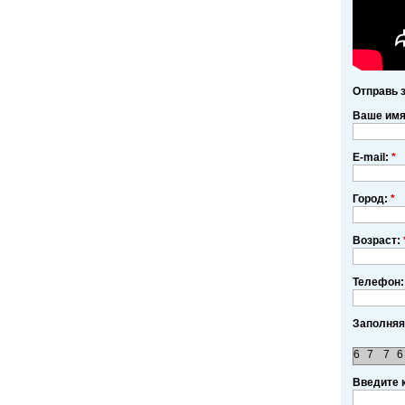
Отправь 
Ваше им
E-mail:
*
Город:
*
Возраст:
Телефон:
Заполняя
6
7
7
6
Введите 