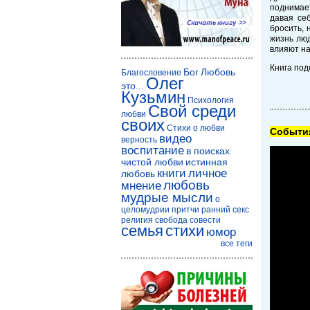
поднимает
давая себ
бросить, 
жизнь люд
влияют на
Книга по
Бог
Любовь
Благословение
Олег
это...
Кузьмин
Психология
Свой среди
любви
своих
Стихи о любви
Cобытия
видео
верность
воспитание
в поисках
чистой любви
истинная
книги
личное
любовь
любовь
мнение
мудрые мысли
о
целомудрии
притчи
ранний секс
религия
свобода совести
семья
стихи
юмор
все теги