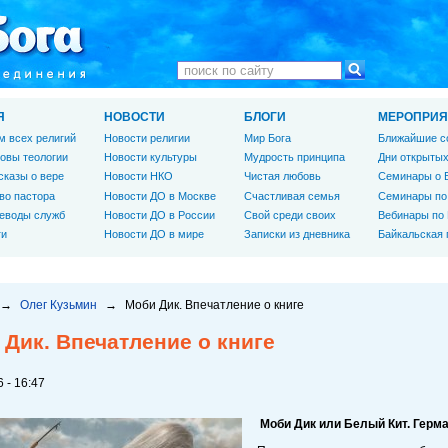
Я
НОВОСТИ
БЛОГИ
МЕРОПРИЯ
м всех религий
Новости религии
Мир Бога
Ближайшие с
овы теологии
Новости культуры
Мудрость принципа
Дни открытых
сказы о вере
Новости НКО
Чистая любовь
Семинары о 
во пастора
Новости ДО в Москве
Счастливая семья
Семинары по
еводы служб
Новости ДО в России
Свой среди своих
Вебинары по
ги
Новости ДО в мире
Записки из дневника
Байкальская
→
Олег Кузьмин
→
Моби Дик. Впечатление о книге
Дик. Впечатление о книге
 - 16:47
Моби Дик или Белый Кит. Герм