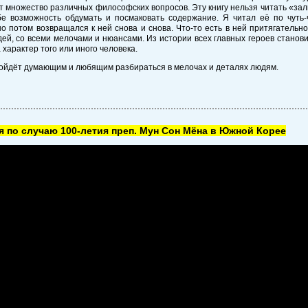
 множество различных философских вопросов. Эту книгу нельзя читать «залп
е возможность обдумать и посмаковать содержание. Я читал её по чуть-ч
но потом возвращался к ней снова и снова. Что-то есть в ней притягатель
ей, со всеми мелочами и нюансами. Из истории всех главных героев станов
 характер того или иного человека.
дойдёт думающим и любящим разбираться в мелочах и деталях людям.
 по случаю 100-летия преп. Мун Сон Мёна в Южной Корее