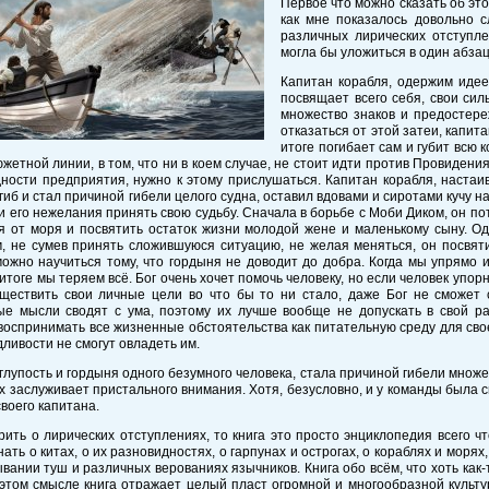
Первое что можно сказать об это
как мне показалось довольно 
различных лирических отступл
могла бы уложиться в один абзац
Капитан корабля, одержим идее
посвящает всего себя, свои сил
множество знаков и предостер
отказаться от этой затеи, капит
итоге погибает сам и губит всю 
южетной линии, в том, что ни в коем случае, не стоит идти против Провидения
ности предприятия, нужно к этому прислушаться. Капитан корабля, настаив
гиб и стал причиной гибели целого судна, оставил вдовами и сиротами кучу 
и его нежелания принять свою судьбу. Сначала в борьбе с Моби Диком, он по
ся от моря и посвятить остаток жизни молодой жене и маленькому сыну. О
, не сумев принять сложившуюся ситуацию, не желая меняться, он посвятил
ожно научиться тому, что гордыня не доводит до добра. Когда мы упрямо 
итоге мы теряем всё. Бог очень хочет помочь человеку, но если человек упо
уществить свои личные цели во что бы то ни стало, даже Бог не сможет 
ые мысли сводят с ума, поэтому их лучше вообще не допускать в свой ра
воспринимать все жизненные обстоятельства как питательную среду для свое
ливости не смогут овладеть им.
глупость и гордыня одного безумного человека, стала причиной гибели множ
х заслуживает пристального внимания. Хотя, безусловно, и у команды была с
воего капитана.
рить о лирических отступлениях, то книга это просто энциклопедия всего 
нать о китах, о их разновидностях, о гарпунах и острогах, о кораблях и моря
вании туш и различных верованиях язычников. Книга обо всём, что хоть как-т
этом смысле книга отражает целый пласт огромной и многообразной культур