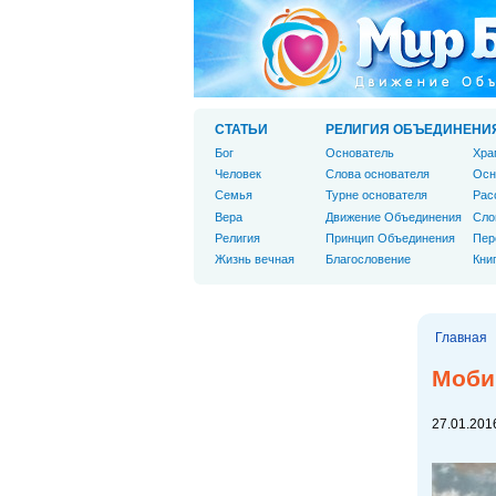
СТАТЬИ
РЕЛИГИЯ ОБЪЕДИНЕНИ
Бог
Основатель
Хра
Человек
Слова основателя
Осн
Cемья
Турне основателя
Рас
Вера
Движение Объединения
Сло
Религия
Принцип Объединения
Пер
Жизнь вечная
Благословение
Кни
Главная
Моби 
27.01.2016