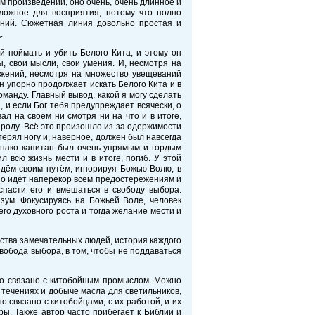
м произведении, оно очень, очень длинное и
сложное для восприятия, потому что полно
ений. Сюжетная линия довольно простая и
.
й поймать и убить Белого Кита, и этому он
ы, свои мысли, свои умения. И, несмотря на
ежений, несмотря на множество увещеваний
ан упорно продолжает искать Белого Кита и в
команду. Главный вывод, какой я могу сделать
, и если Бог тебя предупреждает всячески, о
ал на своём ни смотря ни на что и в итоге,
народу. Всё это произошло из-за одержимости
терял ногу и, наверное, должен был навсегда
днако капитан был очень упрямым и гордым
 всю жизнь мести и в итоге, погиб. У этой
идём своим путём, игнорируя Божью Волю, в
рно идёт наперекор всем предостережениям и
спасти его и вмешаться в свободу выбора.
зум. Фокусируясь на Божьей Воле, человек
го духовного роста и тогда желание мести и
ества замечательных людей, история каждого
вобода выбора, в том, чтобы не поддаваться
что связано с китобойным промыслом. Можно
х, течениях и добыче масла для светильников,
о связано с китобойцами, с их работой, и их
ы. Также автор часто прибегает к Библии и