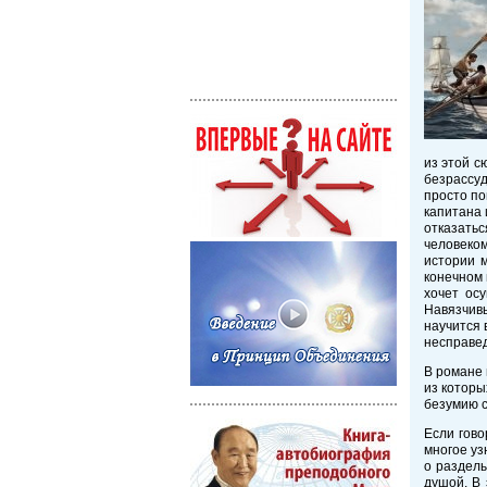
из этой с
безрассуд
просто по
капитана 
отказать
человеком
истории м
конечном 
хочет ос
Навязчив
научится 
несправед
В романе 
из которы
безумию с
Если гово
многое уз
о разделы
душой. В 