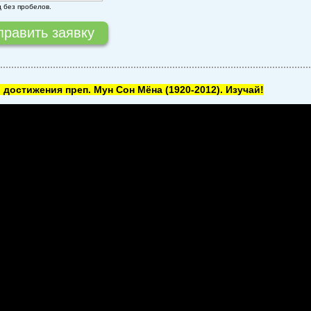
д без пробелов.
 достижения преп. Мун Сон Мёна
(1920-2012). Изучай!