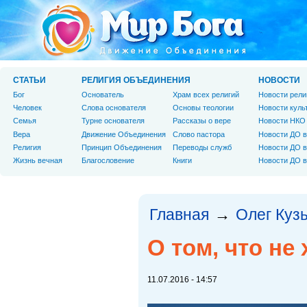
СТАТЬИ
РЕЛИГИЯ ОБЪЕДИНЕНИЯ
НОВОСТИ
Бог
Основатель
Храм всех религий
Новости рели
Человек
Слова основателя
Основы теологии
Новости куль
Cемья
Турне основателя
Рассказы о вере
Новости НКО
Вера
Движение Объединения
Слово пастора
Новости ДО в
Религия
Принцип Объединения
Переводы служб
Новости ДО в
Жизнь вечная
Благословение
Книги
Новости ДО в
Главная
Олег Куз
→
О том, что не
11.07.2016 - 14:57