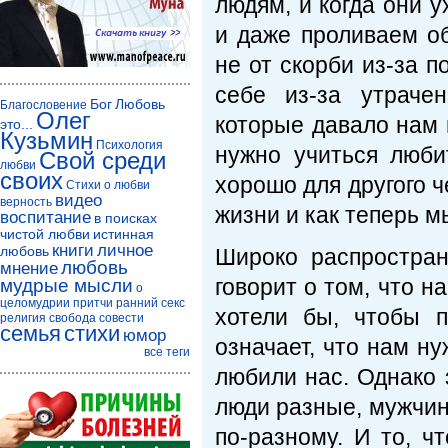
людям, и когда они у
и даже проливаем о
не от скорби из-за п
себе из-за утраче
Бог
Любовь
Благословение
Олег
которые давало нам 
это...
Кузьмин
Психология
нужно учиться люби
Свой среди
любви
своих
хорошо для другого ч
Стихи о любви
видео
верность
жизни и как теперь м
воспитание
в поисках
чистой любви
истинная
книги
личное
любовь
Широко распростран
любовь
мнение
говорит о том, что н
мудрые мысли
о
целомудрии
притчи
ранний секс
хотели бы, чтобы 
религия
свобода совести
семья
стихи
юмор
означает, что нам ну
все теги
любили нас. Однако 
люди разные, мужчи
по-разному. И то, ч