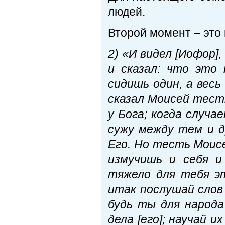
людей.
Второй момент – это
2)
«И видел [Иофор],
и сказал: что это
сидишь один, а вес
сказал Моисей тест
у Бога; когда случае
сужу между тем и д
Его. Но тесть Моис
измучишь и себя и
тяжело для тебя э
итак послушай слов 
будь ты для народа
дела [его]; научай и