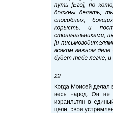
путь [Его], по кот
должны делать; ты
способных, боящи
корысть, и пост
стоначальниками, п
[и письмоводителями
всяком важном деле 
будет тебе легче, и
Исх
22
Когда Моисей делал в
весь народ. Он не 
израильтян в едины
цели, свои устремле