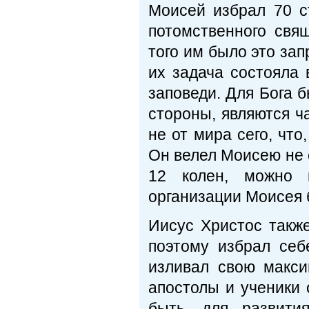
Моисей избрал 70 с
потомственного свя
того им было это за
их задача состояла 
заповеди. Для Бога б
стороны, являются ч
не от мира сего, что
Он велел Моисею не 
12 колен, можно 
организации Моисея
Иисус Христос также
поэтому избрал себ
изливал свою макси
апостолы и ученики
быть, для развити