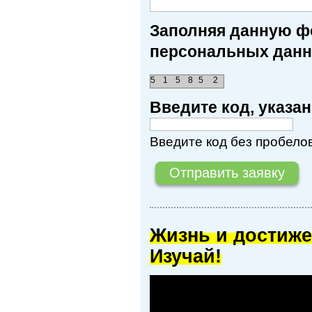
Заполняя данную фо
персональных данн
5
1
5
8
5
2
Введите код, указ
Введите код без пробелов
Жизнь и достиже
Изучай!