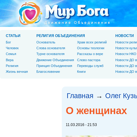
СТАТЬИ
РЕЛИГИЯ ОБЪЕДИНЕНИЯ
НОВОСТИ
Бог
Основатель
Храм всех религий
Новости рели
Человек
Слова основателя
Основы теологии
Новости куль
Cемья
Турне основателя
Рассказы о вере
Новости НКО
Вера
Движение Объединения
Слово пастора
Новости ДО в
Религия
Принцип Объединения
Переводы служб
Новости ДО в
Жизнь вечная
Благословение
Книги
Новости ДО в
Главная
Олег Куз
→
О женщинах
11.03.2016 - 21:53