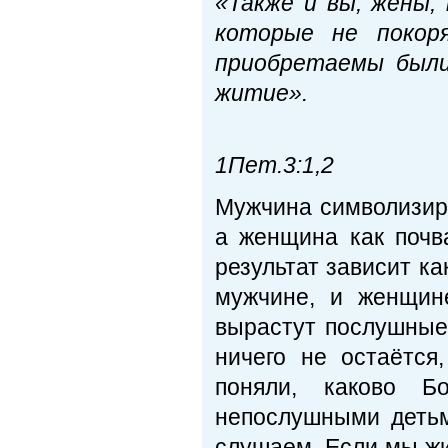
«Также и вы, жены,
которые не покор
приобретаемы были
житие».
1Пет.3:1,2
Мужчина символизиру
а женщина как почв
результат зависит ка
мужчине, и женщин
вырастут послушные 
ничего не остаётся
поняли, каково 
непослушными детьм
слушаем. Если мы жи