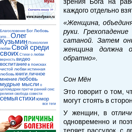
зрения Бога на рав
каждого отдельно взя
«Женщина, объединя
руки. Грехопадение
Бог
Любовь
Благословение
Олег
это...
сатаной. Затем он
Кузьмин
Психология
Свой среди
женщина должна о
любви
своих
Стихи о любви
обратно».
видео
верность
воспитание
в поисках
чистой любви
истинная
Пр
книги
личное
любовь
Сон Мён
любовь
мнение
мудрые мысли
о
целомудрии
притчи
ранний секс
Это говорит о том, ч
религия
свобода совести
семья
стихи
юмор
могут стоять в сторо
все теги
У женщин, в отлич
одновременно и поэ
теряет рассудок, с 