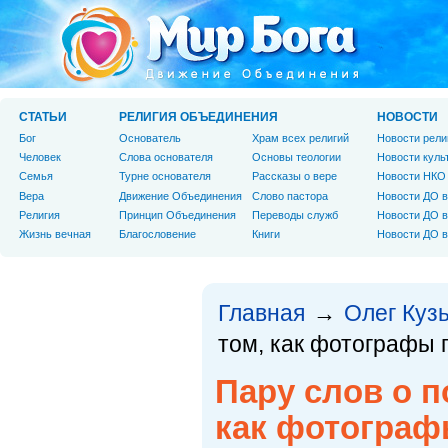
СТАТЬИ
РЕЛИГИЯ ОБЪЕДИНЕНИЯ
НОВОСТИ
Бог
Основатель
Храм всех религий
Новости рели
Человек
Слова основателя
Основы теологии
Новости куль
Cемья
Турне основателя
Рассказы о вере
Новости НКО
Вера
Движение Объединения
Слово пастора
Новости ДО в
Религия
Принцип Объединения
Переводы служб
Новости ДО в
Жизнь вечная
Благословение
Книги
Новости ДО в
Главная
Олег Куз
→
том, как фотографы 
Пару слов о п
как фотограф