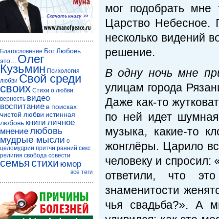
мог подобрать мне 
Царство Небесное. 
несколько видений в
решение.
Бог
Любовь
Благословение
Олег
это...
Кузьмин
В одну ночь мне пр
Психология
Свой среди
любви
улицам города Рязан
своих
Стихи о любви
видео
верность
Даже как-то жутковат
воспитание
в поисках
чистой любви
истинная
по ней идет шумная
книги
личное
любовь
музыка, какие-то к
любовь
мнение
мудрые мысли
о
жонглёры. Царило вс
целомудрии
притчи
ранний секс
религия
свобода совести
человеку и спросил: 
семья
стихи
юмор
все теги
ответили, что это
знаменитости женятс
чья свадьба?». А м