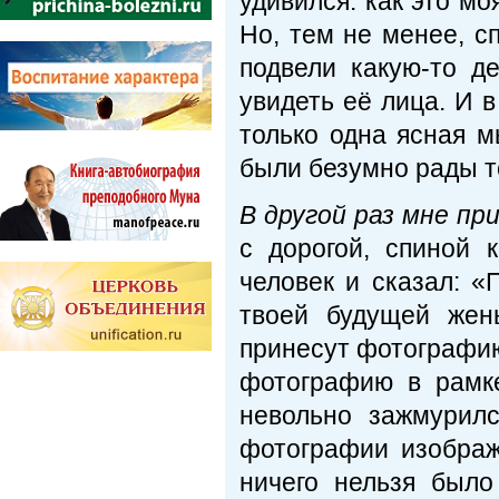
удивился: как это мо
Но, тем не менее, с
подвели какую-то д
увидеть её лица. И в
только одна ясная м
были безумно рады то
В другой раз мне п
с дорогой, спиной 
человек и сказал: «
твоей будущей жен
принесут фотографию
фотографию в рамке
невольно зажмурилс
фотографии изображ
ничего нельзя было