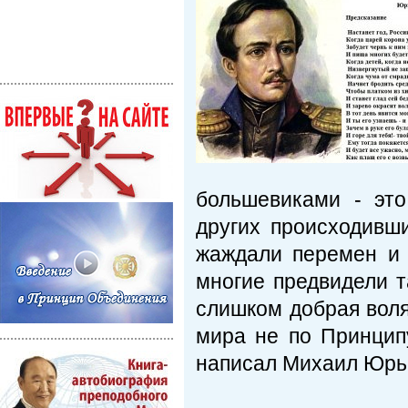
большевиками - эт
других происходивш
жаждали перемен и 
многие предвидели т
слишком добрая воля
мира не по Принципу
написал Михаил Юрье