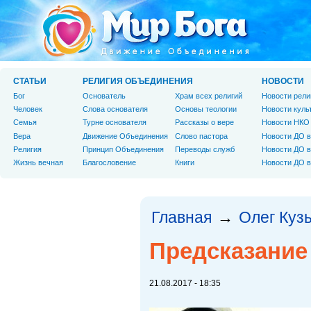
СТАТЬИ
РЕЛИГИЯ ОБЪЕДИНЕНИЯ
НОВОСТИ
Бог
Основатель
Храм всех религий
Новости рели
Человек
Слова основателя
Основы теологии
Новости куль
Cемья
Турне основателя
Рассказы о вере
Новости НКО
Вера
Движение Объединения
Слово пастора
Новости ДО в
Религия
Принцип Объединения
Переводы служб
Новости ДО в
Жизнь вечная
Благословение
Книги
Новости ДО в
Главная
Олег Куз
→
Предсказание
21.08.2017 - 18:35