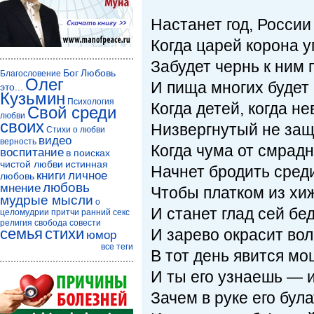
Настанет год, России
Когда царей корона у
Забудет чернь к ним
Бог
Любовь
Благословение
Олег
И пища многих будет 
это...
Кузьмин
Психология
Когда детей, когда н
Свой среди
любви
своих
Низвергнутый не защ
Стихи о любви
видео
верность
Когда чума от смрад
воспитание
в поисках
чистой любви
истинная
Начнет бродить сред
книги
личное
любовь
любовь
мнение
Чтобы платком из хи
мудрые мысли
о
И станет глад сей бе
целомудрии
притчи
ранний секс
религия
свобода совести
семья
стихи
И зарево окрасит вол
юмор
все теги
В тот день явится мо
И ты его узнаешь — 
Зачем в руке его бул