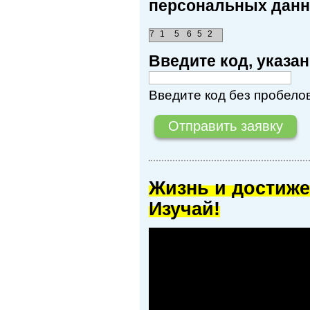
персональных данн
7
1
5
6
5
2
Введите код, указ
Введите код без пробелов
Жизнь и достиже
Изучай!