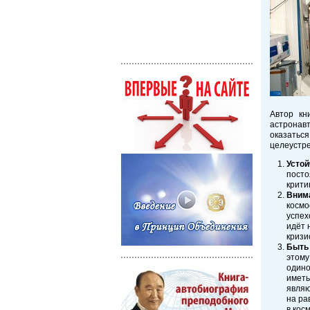
Автор кн
астронавт
оказаться
целеустре
Устой
посто
крити
Внима
космо
успех
идёт 
кризи
Быть
этому
одино
иметь
являю
на ра
в кос