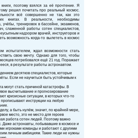
книги, поэтому взялся за её прочтение. Я
этому решил почитать про реальный космос.
льности всё совершенно не так, как это
ких книгах. В реальности, необходимы
, учёбы, тренировок в бассейне, экзаменов,
ач, слаженной работы сотен специалистов,
еусыпным надзором врачей, инструкторов и
еть возможность когда-то вылететь в космос
ком испытателем, ждал возможности стать
ствить свою мечту. Однако для того, чтобы
месяцев потребовался ещё 21 год. Поражает
еся, в результате работы астронавтом.
юдением десятков специалистов, которые
ёты. Если не научиться быть устойчивым к
а могут стать причиной катастрофы. В
ливое высчитывание и прогнозирование
ют кризисные ситуации, в которых что-то
о прописывают инструкции на любую
ание.
елу, а быть нулём, значит, по крайней мере,
вое место, это не место для героев
ная работа сотен людей. Поэтому важно
х. Даже астронавты, побывавшие в космосе и
ми игроками команды и работают с другими
своим личным амбициям. Такие люди не нужны
цию.