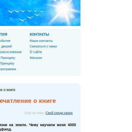
ТИЯ
КОНТАКТЫ
обытия
Наши контакты
 дверей
Связаться с нами
Благословении
О сайте
 Принципу
Магазин
 Принципу
 программа
е о книге
ечатление о книге
Ещё на тему:
Свой среди своих
изни на земле. Чему научили меня 4000
едфилд.