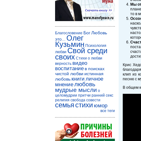
Мы от
плане
то в 
Осозн
наско
чувст
Бог
Любовь
насто
Благословение
Олег
котор
это...
Кузьмин
Счаст
Психология
поста
Свой среди
счаст
любви
своих
дости
Стихи о любви
видео
верность
Крис Хед
воспитание
в поисках
благодаря
чистой любви
истинная
клип из к
книги
личное
любовь
песню с м
любовь
мнение
В общем к
мудрые мысли
о
целомудрии
притчи
ранний секс
религия
свобода совести
семья
стихи
юмор
все теги