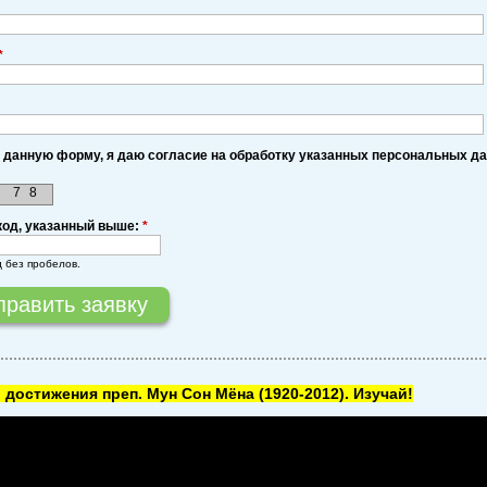
*
 данную форму, я даю согласие на обработку указанных персональных д
7
8
код, указанный выше:
*
д без пробелов.
 достижения преп. Мун Сон Мёна
(1920-2012). Изучай!