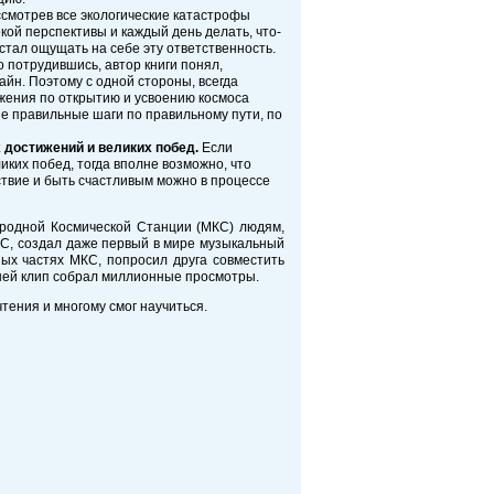
ассмотрев все экологические катастрофы
кой перспективы и каждый день делать, что-
 стал ощущать на себе эту ответственность.
потрудившись, автор книги понял,
айн. Поэтому с одной стороны, всегда
ижения по открытию и усвоению космоса
е правильные шаги по правильному пути, по
 достижений и великих побед.
Если
иких побед, тогда вполне возможно, что
ствие и быть счастливым можно в процессе
ародной Космической Станции (МКС) людям,
КС, создал даже первый в мире музыкальный
ных частях МКС, попросил друга совместить
о дней клип собрал миллионные просмотры.
тения и многому смог научиться.