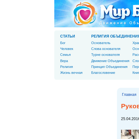
СТАТЬИ
РЕЛИГИЯ ОБЪЕДИНЕНИ
Бог
Основатель
Хра
Человек
Слова основателя
Осн
Cемья
Турне основателя
Рас
Вера
Движение Объединения
Сло
Религия
Принцип Объединения
Пер
Жизнь вечная
Благословение
Кни
Главная
Руков
25.04.2016