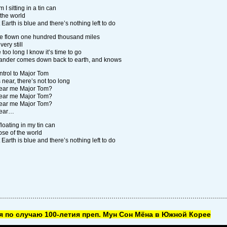
 I sitting in a tin can
the world
Earth is blue and there’s nothing left to do
e flown one hundred thousand miles
very still
too long I know it’s time to go
nder comes down back to earth, and knows
trol to Major Tom
 near, there’s not too long
ear me Major Tom?
ear me Major Tom?
ear me Major Tom?
hear…
loating in my tin can
pse of the world
Earth is blue and there’s nothing left to do
 по случаю 100-летия преп. Мун Сон Мёна в Южной Корее