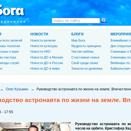
Я
НОВОСТИ
БЛОГИ
МЕРОПРИЯ
м всех религий
Новости религии
Мир Бога
Ближайшие с
овы теологии
Новости культуры
Мудрость принципа
Дни открытых
сказы о вере
Новости НКО
Чистая любовь
Семинары о 
во пастора
Новости ДО в Москве
Счастливая семья
Семинары по
еводы служб
Новости ДО в России
Свой среди своих
Вебинары по
ги
Новости ДО в мире
Записки из дневника
Байкальская
→
Олег Кузьмин
→
Руководство астронавта по жизни на земле. Впечатлени
одство астронавта по жизни на земле. Вп
 - 17:55
Руководство астронавта по ж
часов на орбите. Кристофер Х