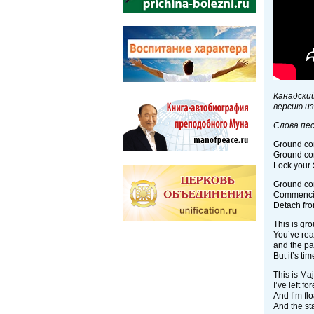
Канадски
версию из
Слова пес
Ground con
Ground con
Lock your 
Ground con
Commenci
Detach fro
This is gr
You’ve rea
and the pa
But it’s ti
This is Ma
I’ve left f
And I’m fl
And the sta