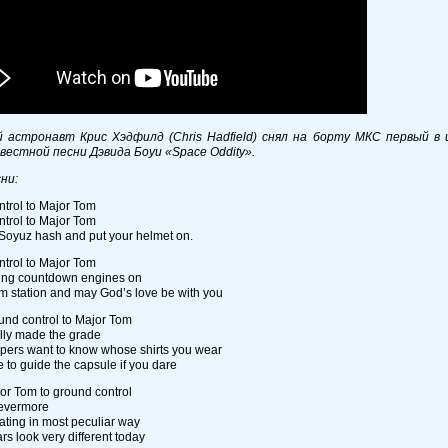
й астронавт Крис Хэдфилд (Chris Hadfield) снял на борту МКС первый в
вестной песни Дэвида Боуи «Space Oddity».
ни:
trol to Major Tom
trol to Major Tom
Soyuz hash and put your helmet on.
trol to Major Tom
ng countdown engines on
m station and may God’s love be with you
ound control to Major Tom
lly made the grade
pers want to know whose shirts you wear
me to guide the capsule if you dare
jor Tom to ground control
orevermore
oating in most peculiar way
rs look very different today