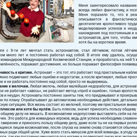
Меня заинтересовало название 
всегда любил фантастику, и по
Меня поразило то, что в реа
описывается в фантастичес
десятилетия кропотливого труда
моделирования успехов и неуд
нахождения под постоянным и н
астронавтов, для того, чтобы им
хотя бы на короткое время.
иги с 9-ти лет мечтал стать астронавтом, стал лётчиком, потом лётчи
ом много лет и постоянно работал над собой. В итоге ему удалось, осуще
 командиром Международной Космической Станции, и проработать на ней 5 
млённость, поражают достижения, но больше поражает философия появивше
чивость к критике.
Астронавт – это тот, кто работает под пристальным набл
янно подмечают любые ошибки и недостатки, а после критикуют, любые просч
ке и не работать постоянно над собой, просто не выдержишь.
ние к мелочам.
Любая мелочь, любая малейшая недоработка, для астронавт
се не работает «авось», не работает метод «проб и ошибок», только кропот
ов и неудач. Астронавты постоянно заняты тем, что придумывают и проигрыва
не по плану. Отрабатывают до автоматизма необходимые действия, детальн
сную ситуацию. Вся жизнь состоит из мелочей, поэтому им пристальное вним
 плюсом или хотя бы нулём.
Быть плюсом, значит приносить пользу общему д
 общему делу не мешать. В космонавтике недопустимо выставлять себя на пер
чек. Это работа для командных игроков, ведь для успеха необходима слажен
 смирение и приносить пользу общему делу, даже если ты не на первых роля
щиеся лицом космонавтики, после спуска на землю снова становятся обычны
вных ради общей цели. Хуже всего стать минусом для всей команды, в угоду 
мосе, так как постоянно мешаются под ногами и подвергают риску всю экспеди