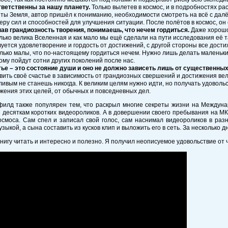
ветственны за нашу планету.
Только вылетев в космос, и в подробностях р
ты Земля, автор пришёл к пониманию, необходимости смотреть на всё с далё
меру сил и способностей для улучшения ситуации. После полётов в космос, он
ав грандиозность творения, понимаешь, что нечем гордиться.
Даже хорошо 
лько велика Вселенная и как мало мы ещё сделали на пути исследования её т
вуется удовлетворение и гордость от достижений, с другой стороны все дост
лько малы, что по-настоящему гордиться нечем. Нужно лишь делать маленьки
ому пойдут сотни других поколений после нас.
ье – это состояние души и оно не должно зависеть лишь от существенных
вить своё счастье в зависимость от грандиозных свершений и достижения вел
ливым не станешь никогда. К великим целям нужно идти, но получать удоволь
жения этих целей, от обычных и повседневных дел.
филд также популярен тем, что раскрыл многие секреты жизни на Междун
 десяткам коротких видеороликов. А в довершении своего пребывания на М
осмоса. Сам спел и записал свой голос, сам наснимал видеороликов в раз
узыкой, а сына составить из кусков клип и выложить его в сеть. За нескольк
нигу читать и интересно и полезно. Я получил неописуемое удовольствие от ч