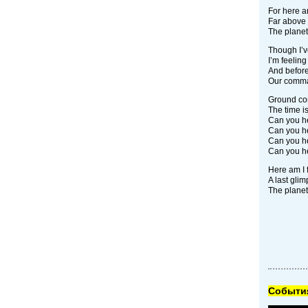
For here am
Far above 
The planet 
Though I’v
I’m feeling 
And before 
Our comma
Ground con
The time is
Can you h
Can you h
Can you h
Can you 
Here am I f
A last glim
The planet 
Cобытия