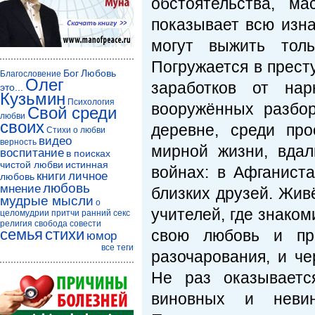
обстоятельства, м
показывает всю изна
могут выжить тол
Погружается в прест
Бог
Любовь
Благословение
Олег
заработков от нар
это...
Кузьмин
Психология
вооружённых разбо
Свой среди
любви
своих
деревне, среди пр
Стихи о любви
видео
верность
мирной жизни, вдал
воспитание
в поисках
чистой любви
истинная
войнах: в Афганист
книги
личное
любовь
любовь
мнение
близких друзей. Жив
мудрые мысли
о
учителей, где знако
целомудрии
притчи
ранний секс
религия
свобода совести
семья
стихи
свою любовь и про
юмор
все теги
разочарования, и ч
Не раз оказываетс
виновных и невин