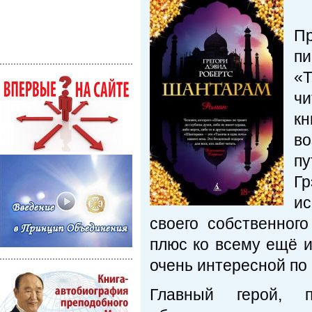
Пр
пи
«
чи
кн
во
пу
Гр
ис
своего собственног
плюс ко всему ещё и
очень интересной по 
Главный герой, 