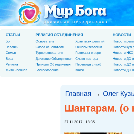
СТАТЬИ
РЕЛИГИЯ ОБЪЕДИНЕНИЯ
НОВОСТИ
Бог
Основатель
Храм всех религий
Новости рели
Человек
Слова основателя
Основы теологии
Новости куль
Cемья
Турне основателя
Рассказы о вере
Новости НКО
Вера
Движение Объединения
Слово пастора
Новости ДО в
Религия
Принцип Объединения
Переводы служб
Новости ДО в
Жизнь вечная
Благословение
Книги
Новости ДО в
Главная
Олег Куз
→
Шантарам. (о 
27.11.2017 - 18:35