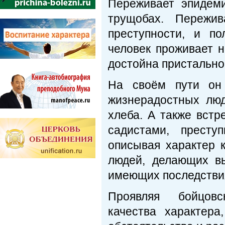
Переживает эпидем
трущобах. Пережи
преступности, и п
человек проживает н
достойна пристально
На своём пути он 
жизнерадостных люд
хлеба. А также вст
садистами, престу
описывая характер к
людей, делающих в
имеющих последствия
Проявляя бойцовск
качества характера