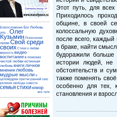
Этот путь, для все
Приходилось прохо
общине, в своей се
Бог
Любовь
Благословение
колоссальную духов
Олег
это...
Кузьмин
после всего, каждый
Психология
Свой среди
любви
в браке, найти смысл
своих
Стихи о любви
видео
верность
будоражили больше 
воспитание
в поисках
чистой любви
истинная
истории людей, не
книги
личное
любовь
обстоятельств и сум
любовь
мнение
мудрые мысли
о
также поменять своё
целомудрии
притчи
ранний секс
религия
свобода совести
особенно для тех, 
семья
стихи
юмор
все теги
становления и взрос