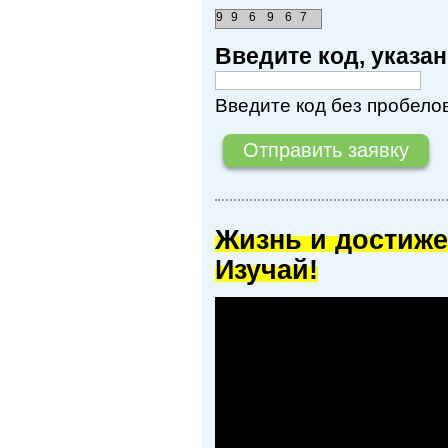
9
9
6
9
6
7
Введите код, указ
Введите код без пробелов
Жизнь и достиже
Изучай!