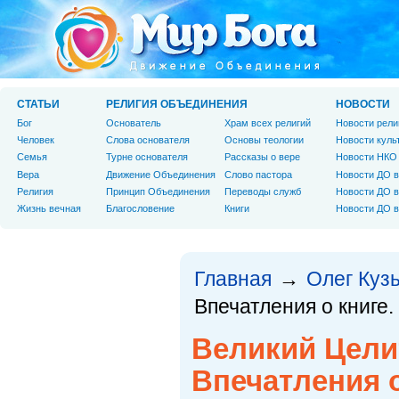
СТАТЬИ
РЕЛИГИЯ ОБЪЕДИНЕНИЯ
НОВОСТИ
Бог
Основатель
Храм всех религий
Новости рели
Человек
Слова основателя
Основы теологии
Новости куль
Cемья
Турне основателя
Рассказы о вере
Новости НКО
Вера
Движение Объединения
Слово пастора
Новости ДО в
Религия
Принцип Объединения
Переводы служб
Новости ДО в
Жизнь вечная
Благословение
Книги
Новости ДО в
Главная
Олег Куз
→
Впечатления о книге.
Великий Цели
Впечатления о