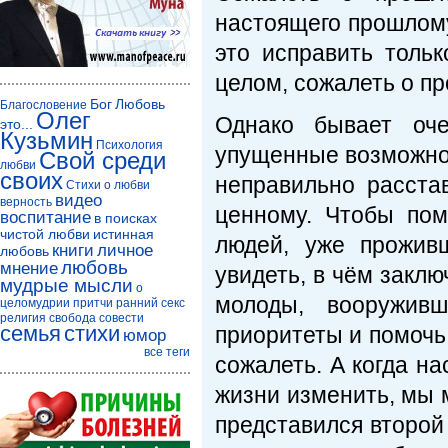
настоящего прошлому
это исправить толь
целом, сожалеть о п
Бог
Любовь
Благословение
Олег
Однако бывает оч
это...
Кузьмин
Психология
упущенные возможност
Свой среди
любви
своих
неправильно расста
Стихи о любви
видео
верность
ценному. Чтобы по
воспитание
в поисках
чистой любви
истинная
людей, уже прожив
книги
личное
любовь
любовь
мнение
увидеть, в чём закл
мудрые мысли
о
молоды, вооружив
целомудрии
притчи
ранний секс
религия
свобода совести
семья
стихи
приоритеты и помочь
юмор
все теги
сожалеть. А когда на
жизни изменить, мы 
представился второй