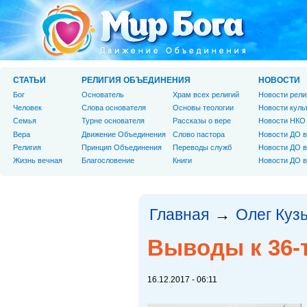
СТАТЬИ
РЕЛИГИЯ ОБЪЕДИНЕНИЯ
НОВОСТИ
Бог
Основатель
Храм всех религий
Новости рели
Человек
Слова основателя
Основы теологии
Новости куль
Cемья
Турне основателя
Рассказы о вере
Новости НКО
Вера
Движение Объединения
Слово пастора
Новости ДО в
Религия
Принцип Объединения
Переводы служб
Новости ДО в
Жизнь вечная
Благословение
Книги
Новости ДО в
Главная
Олег Куз
→
Выводы к 36-
16.12.2017 - 06:11