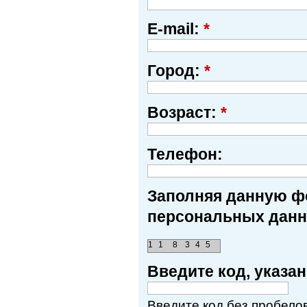
E-mail:
*
Город:
*
Возраст:
*
Телефон:
Заполняя данную фо
персональных данн
1
1
8
3
4
5
Введите код, указ
Введите код без пробелов