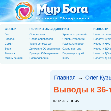
СТАТЬИ
РЕЛИГИЯ ОБЪЕДИНЕНИЯ
НОВОСТИ
Бог
Основатель
Храм всех религий
Новости рели
Человек
Слова основателя
Основы теологии
Новости куль
Cемья
Турне основателя
Рассказы о вере
Новости НКО
Вера
Движение Объединения
Слово пастора
Новости ДО в
Религия
Принцип Объединения
Переводы служб
Новости ДО в
Жизнь вечная
Благословение
Книги
Новости ДО в
Главная
Олег Куз
→
Выводы к 36-т
07.12.2017 - 09:45