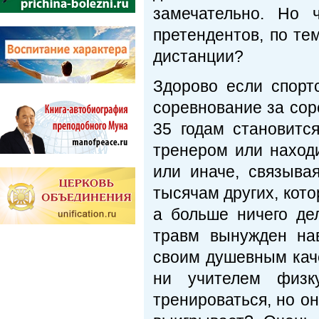
замечательно. Но 
претендентов, по т
дистанции?
Здорово если спорт
соревнование за сор
35 годам становитс
тренером или находи
или иначе, связыва
тысячам других, кото
а больше ничего де
травм вынужден на
своим душевным каче
ни учителем физк
тренироваться, но о