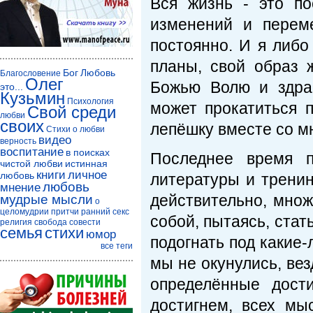
Вся жизнь - это п
изменений и перем
постоянно. И я либо
планы, свой образ 
Бог
Любовь
Благословение
Олег
Божью Волю и здра
это...
Кузьмин
Психология
может прокатиться 
Свой среди
любви
своих
лепёшку вместе со м
Стихи о любви
видео
верность
воспитание
в поисках
Последнее время п
чистой любви
истинная
книги
личное
любовь
литературы и тренин
любовь
мнение
действительно, мно
мудрые мысли
о
целомудрии
притчи
ранний секс
собой, пытаясь, стат
религия
свобода совести
семья
стихи
юмор
подогнать под какие
все теги
мы не окунулись, ве
определённые дост
достигнем, всех м