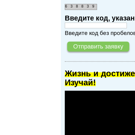
6
3
8
8
3
9
Введите код, указ
Введите код без пробелов
Жизнь и достиже
Изучай!