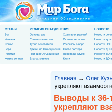
СТАТЬИ
РЕЛИГИЯ ОБЪЕДИНЕНИЯ
НОВОСТИ
Бог
Основатель
Храм всех религий
Новости рели
Человек
Слова основателя
Основы теологии
Новости куль
Cемья
Турне основателя
Рассказы о вере
Новости НКО
Вера
Движение Объединения
Слово пастора
Новости ДО в
Религия
Принцип Объединения
Переводы служб
Новости ДО в
Жизнь вечная
Благословение
Книги
Новости ДО в
Главная
Олег Куз
→
укрепляют взаимоот
Выводы к 36-
укрепляют вз