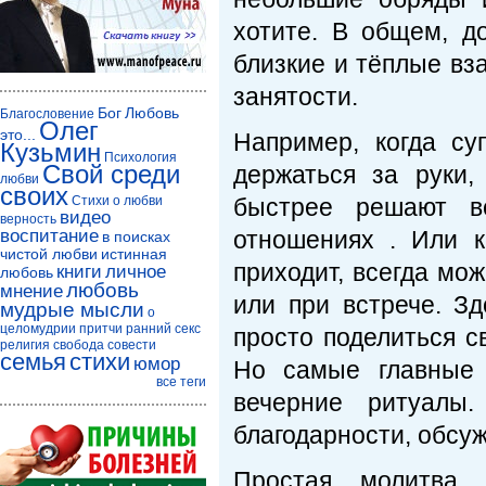
хотите. В общем, д
близкие и тёплые вз
занятости.
Бог
Любовь
Благословение
Олег
это...
Например, когда су
Кузьмин
Психология
Свой среди
держаться за руки
любви
своих
Стихи о любви
быстрее решают в
видео
верность
воспитание
отношениях . Или к
в поисках
чистой любви
истинная
приходит, всегда мо
книги
личное
любовь
любовь
мнение
или при встрече. Зд
мудрые мысли
о
целомудрии
притчи
ранний секс
просто поделиться с
религия
свобода совести
семья
стихи
юмор
Но самые главные 
все теги
вечерние ритуалы
благодарности, обсу
Простая молитва б