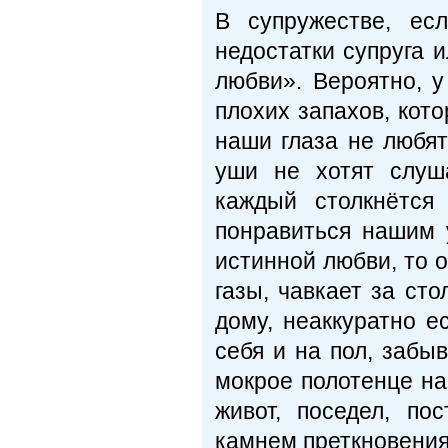
В супружестве, ес
недостатки супруга 
любви». Вероятно, у
плохих запахов, кот
наши глаза не любя
уши не хотят слуша
каждый столкнётся
понравиться нашим 
истинной любви, то о
газы, чавкает за ст
дому, неаккуратно е
себя и на пол, забы
мокрое полотенце на 
живот, поседел, п
камнем преткновения