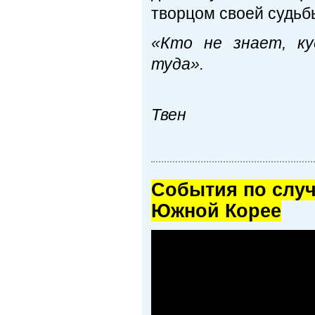
творцом своей судьб
«Кто не знает, ку
туда».
М
Твен
Cобытия по случ
Южной Корее