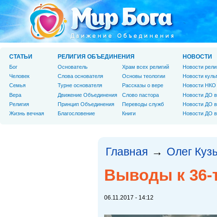
СТАТЬИ
РЕЛИГИЯ ОБЪЕДИНЕНИЯ
НОВОСТИ
Бог
Основатель
Храм всех религий
Новости рели
Человек
Слова основателя
Основы теологии
Новости куль
Cемья
Турне основателя
Рассказы о вере
Новости НКО
Вера
Движение Объединения
Слово пастора
Новости ДО в
Религия
Принцип Объединения
Переводы служб
Новости ДО в
Жизнь вечная
Благословение
Книги
Новости ДО в
Главная
Олег Куз
→
Выводы к 36-т
06.11.2017 - 14:12