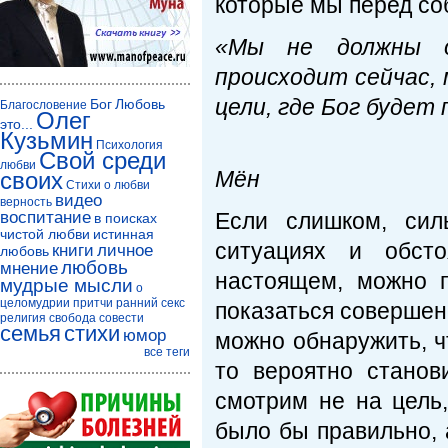
которые мы перед со
«Мы не должны о
происходит сейчас,
цели, где Бог будет
Бог
Любовь
Благословение
Олег
это...
Кузьмин
Пре
Психология
Свой среди
любви
Мён
своих
Стихи о любви
видео
верность
воспитание
Если слишком, сил
в поисках
чистой любви
истинная
ситуациях и обсто
книги
личное
любовь
любовь
мнение
настоящем, можно п
мудрые мысли
о
целомудрии
притчи
ранний секс
показаться совершен
религия
свобода совести
семья
стихи
юмор
можно обнаружить, ч
все теги
то вероятно станов
смотрим не на цель,
было бы правильно, а