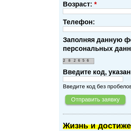
Возраст:
*
Телефон:
Заполняя данную фо
персональных данн
2
8
2
6
5
6
Введите код, указ
Введите код без пробелов
Жизнь и достиже