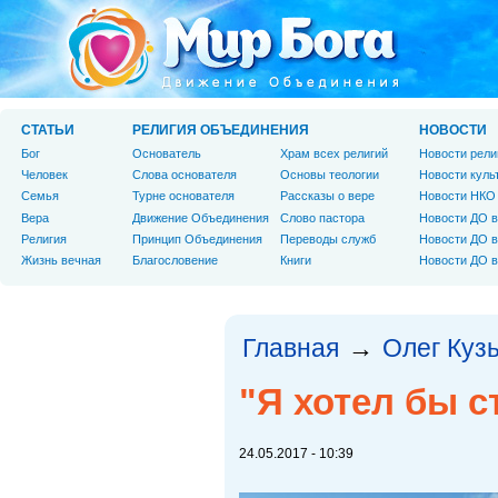
СТАТЬИ
РЕЛИГИЯ ОБЪЕДИНЕНИЯ
НОВОСТИ
Бог
Основатель
Храм всех религий
Новости рели
Человек
Слова основателя
Основы теологии
Новости куль
Cемья
Турне основателя
Рассказы о вере
Новости НКО
Вера
Движение Объединения
Слово пастора
Новости ДО в
Религия
Принцип Объединения
Переводы служб
Новости ДО в
Жизнь вечная
Благословение
Книги
Новости ДО в
Главная
Олег Куз
→
"Я хотел бы с
24.05.2017 - 10:39