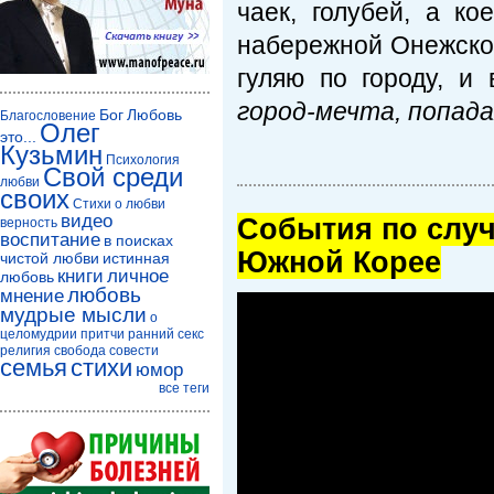
чаек, голубей, а ко
набережной Онежског
гуляю по городу, и
город-мечта, попад
Бог
Любовь
Благословение
Олег
это...
Кузьмин
Психология
Свой среди
любви
своих
Стихи о любви
видео
Cобытия по случ
верность
воспитание
в поисках
Южной Корее
чистой любви
истинная
книги
личное
любовь
любовь
мнение
мудрые мысли
о
целомудрии
притчи
ранний секс
религия
свобода совести
семья
стихи
юмор
все теги