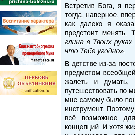
Встретив Бога, я пе
тогда, наверное, впе
как далеко я оказ
предстоит менять. 
глина в Твоих руках
что Тебе угодно».
В детстве из-за пос
предметом всеобщей 
жалеть и думать,
путешествовать по м
мне самому было пон
инструмент. Поэтому
всё возможное для
концепций. И хотя жи