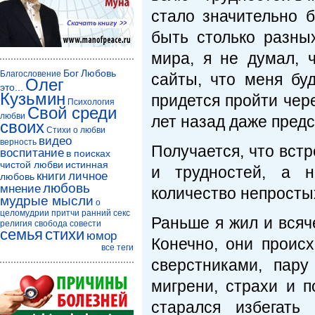
стало значительно 
быть столько разны
мира, я не думал, 
Бог
Любовь
Благословение
сайты, что меня бу
Олег
это...
Кузьмин
придется пройти чер
Психология
Свой среди
любви
лет назад даже пред
своих
Стихи о любви
видео
верность
Получается, что встр
воспитание
в поисках
чистой любви
истинная
и трудностей, а 
книги
личное
любовь
любовь
мнение
количество непросты
мудрые мысли
о
целомудрии
притчи
ранний секс
Раньше я жил и всяч
религия
свобода совести
семья
стихи
юмор
Конечно, они проис
все теги
сверстниками, пар
мигрени, страхи и 
старался избегать