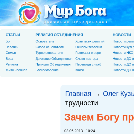
СТАТЬИ
РЕЛИГИЯ ОБЪЕДИНЕНИЯ
НОВОСТИ
Бог
Основатель
Храм всех религий
Новости рели
Человек
Слова основателя
Основы теологии
Новости куль
Cемья
Турне основателя
Рассказы о вере
Новости НКО
Вера
Движение Объединения
Слово пастора
Новости ДО в
Религия
Принцип Объединения
Переводы служб
Новости ДО в
Жизнь вечная
Благословение
Книги
Новости ДО в
Главная
Олег Куз
→
трудности
Зачем Богу пр
03.05.2013 - 10:24