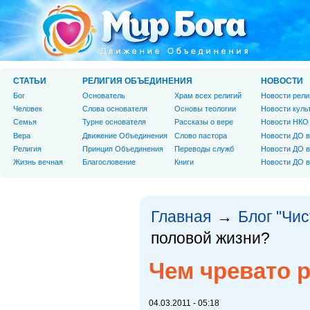
СТАТЬИ
РЕЛИГИЯ ОБЪЕДИНЕНИЯ
НОВОСТИ
Бог
Основатель
Храм всех религий
Новости рели
Человек
Слова основателя
Основы теологии
Новости куль
Cемья
Турне основателя
Рассказы о вере
Новости НКО
Вера
Движение Объединения
Слово пастора
Новости ДО в
Религия
Принцип Объединения
Переводы служб
Новости ДО в
Жизнь вечная
Благословение
Книги
Новости ДО в
Главная
Блог "Чи
→
половой жизни?
Чем чревато 
04.03.2011 - 05:18