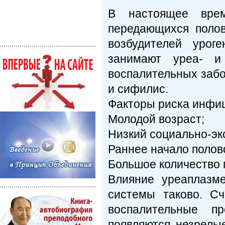
В настоящее врем
передающихся поло
возбудителей урог
занимают уреа- и
воспалительных забо
и сифилис.
Факторы риска инфи
Молодой возраст;
Низкий социально-эк
Раннее начало полов
Большое количество 
Влияние уреаплазм
системы таково. С
воспалительные пр
появляются незрелы