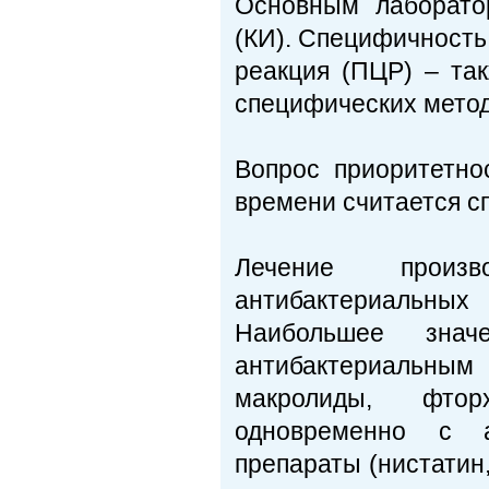
Основным лаборато
(КИ). Специфичность
реакция (ПЦР) – та
специфических метод
Вопрос приоритетн
времени считается с
Лечение произв
антибактериальных
Наибольшее зна
антибактериальным
макролиды, фто
одновременно с а
препараты (нистатин