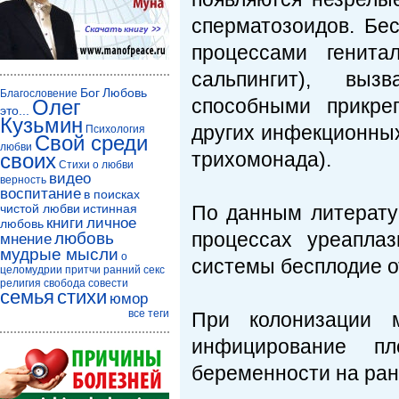
сперматозоидов. Бе
процессами генита
сальпингит), вы
Бог
Любовь
Благословение
способными прикре
Олег
это...
Кузьмин
других инфекционных
Психология
Свой среди
любви
трихомонада).
своих
Стихи о любви
видео
верность
воспитание
в поисках
чистой любви
истинная
По данным литерату
книги
личное
любовь
процессах уреапла
любовь
мнение
мудрые мысли
о
системы бесплодие о
целомудрии
притчи
ранний секс
религия
свобода совести
семья
стихи
юмор
все теги
При колонизации м
инфицирование пл
беременности на ран