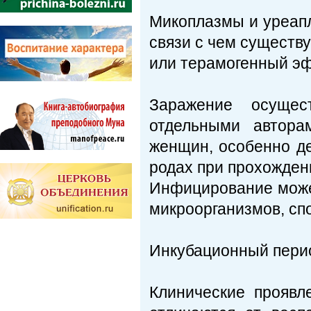
Микоплазмы и уреап
связи с чем существ
или терамогенный эф
Заражение осущес
отдельными автора
женщин, особенно де
родах при прохожден
Инфицирование може
микроорганизмов, сп
Инкубационный период
Клинические проявл