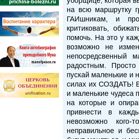
уборщице, которая в
на всю маршрутку г
ГАИшникам, и про
критиковать, обижат
помочь. На это у ка
возможно не измен
непосредсвенный м
радостным. Просто
пускай маленькие и н
силах их СОЗДАТЬ! В
и маленькие чудеса 
на которые и опира
привнести в кажд
невозможно кого-т
неправильное и бес