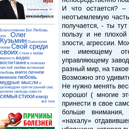
И что остается? –
неотъемлемую часть
получается, - ты ту
Бог
Любовь
Благословение
пользу и не плохой 
Олег
это...
Кузьмин
злости, агрессии. Мо
Психология
Свой среди
любви
не имеющему отн
своих
Стихи о любви
видео
верность
управляющему завод
воспитание
в поисках
чистой любви
истинная
разный мир, на такое
книги
личное
любовь
Возможно это удивит
любовь
мнение
мудрые мысли
о
Не нужно менять вес
целомудрии
притчи
ранний секс
религия
свобода совести
хорошо! ( многие э
семья
стихи
юмор
все теги
принести в свое сам
больше внимания,
«нахалу» отдавивше