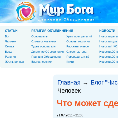
СТАТЬИ
РЕЛИГИЯ ОБЪЕДИНЕНИЯ
НОВОСТИ
Бог
Основатель
Храм всех религий
Новости рели
Человек
Слова основателя
Основы теологии
Новости куль
Cемья
Турне основателя
Рассказы о вере
Новости НКО
Вера
Движение Объединения
Слово пастора
Новости ДО в
Религия
Принцип Объединения
Переводы служб
Новости ДО в
Жизнь вечная
Благословение
Книги
Новости ДО в
Главная
Блог "Чи
→
Человек
Что может сд
21.07.2011 - 21:03