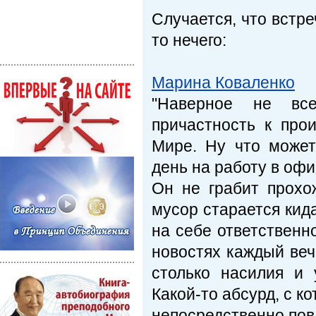
Случается, что встре
то нечего:
Марина Коваленко
"Наверное не вс
причастность к пр
Мире. Ну что может
день на работу в оф
Он не грабит прохо
мусор старается кида
на себе ответственн
новостях каждый вече
столько насилия и
Какой-то абсурд, с к
непосредственно пов