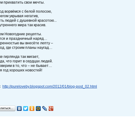
м прихватить свои мечты.
од ворвёмся с белой полосою,
егом укрывая негатив,
ть людей с душевной красотою...
утреннего мира так красив.
ем Новогодние рецепты.
тся и праздничный наряд…
кренностью вы внесёте лепту –
од, где строим планы наугад…
ке гирлянда так мигает,
да, что горит в сердцах людей.
оверим в то, что – не бывает…
я год хороших новостей!
:
http://pureloveby.blogspot.com/2012/01/blog-post_02.html
елиться…