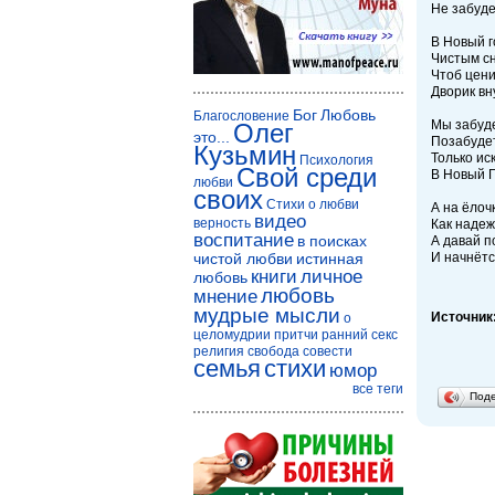
Не забуде
В Новый г
Чистым сн
Чтоб цени
Дворик вн
Бог
Любовь
Благословение
Мы забуд
Олег
это...
Позабуде
Кузьмин
Только ис
Психология
Свой среди
В Новый Г
любви
своих
Стихи о любви
А на ёлоч
видео
верность
Как надеж
воспитание
в поисках
А давай п
чистой любви
истинная
И начнётс
книги
личное
любовь
любовь
мнение
мудрые мысли
Источник
о
целомудрии
притчи
ранний секс
религия
свобода совести
семья
стихи
юмор
все теги
Под