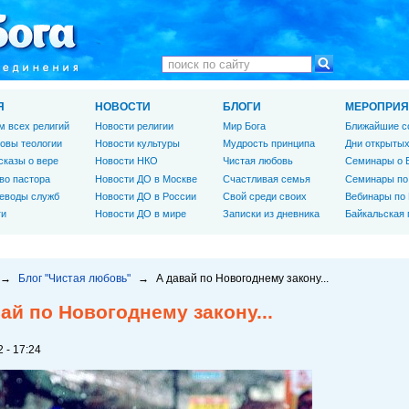
Я
НОВОСТИ
БЛОГИ
МЕРОПРИЯ
м всех религий
Новости религии
Мир Бога
Ближайшие с
овы теологии
Новости культуры
Мудрость принципа
Дни открытых
сказы о вере
Новости НКО
Чистая любовь
Семинары о 
во пастора
Новости ДО в Москве
Счастливая семья
Семинары по
еводы служб
Новости ДО в России
Свой среди своих
Вебинары по
ги
Новости ДО в мире
Записки из дневника
Байкальская
→
Блог "Чистая любовь"
→
А давай по Новогоднему закону...
ай по Новогоднему закону...
 - 17:24