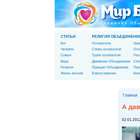
СТАТЬИ
РЕЛИГИЯ ОБЪЕДИНЕНИ
Бог
Основатель
Хра
Человек
Слова основателя
Осн
Cемья
Турне основателя
Рас
Вера
Движение Объединения
Сло
Религия
Принцип Объединения
Пер
Жизнь вечная
Благословение
Кни
Главная
А дав
02.01.2012