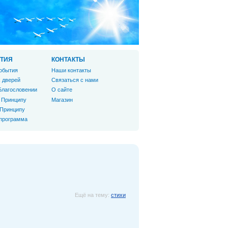
ТИЯ
КОНТАКТЫ
обытия
Наши контакты
 дверей
Связаться с нами
Благословении
О сайте
 Принципу
Магазин
 Принципу
 программа
Ещё на тему:
стихи