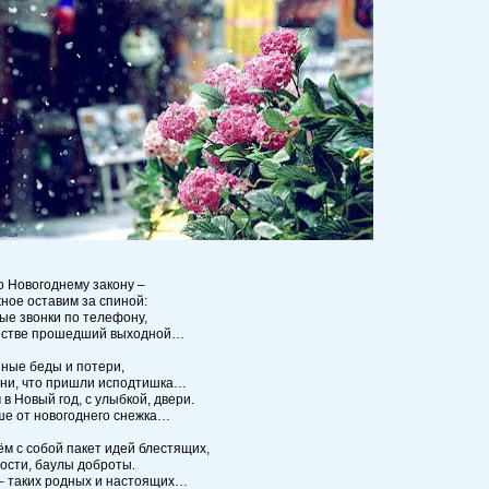
о Новогоднему закону –
ное оставим за спиной:
е звонки по телефону,
естве прошедший выходной…
ные беды и потери,
зни, что пришли исподтишка…
 в Новый год, с улыбкой, двери.
ше от новогоднего снежка…
м с собой пакет идей блестящих,
ости, баулы доброты.
– таких родных и настоящих…