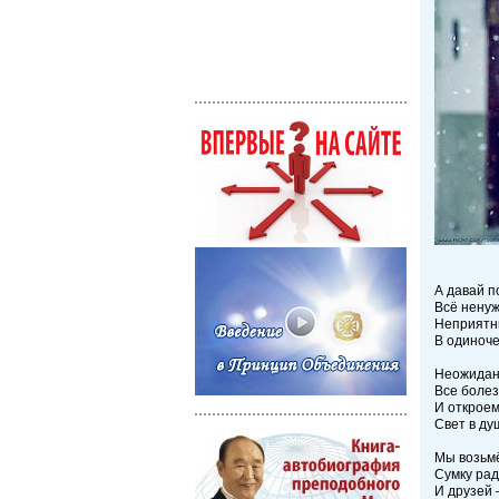
А давай п
Всё ненуж
Неприятны
В одиноч
Неожидан
Все боле
И откроем
Свет в ду
Мы возьмё
Сумку рад
И друзей 