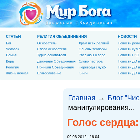
СТАТЬИ
РЕЛИГИЯ ОБЪЕДИНЕНИЯ
НОВОСТИ
Бог
Основатель
Храм всех религий
Новости рели
Человек
Слова основателя
Основы теологии
Новости куль
Cемья
Турне основателя
Рассказы о вере
Новости НКО
Вера
Движение Объединения
Слово пастора
Новости ДО в
Религия
Принцип Объединения
Переводы служб
Новости ДО в
Жизнь вечная
Благословение
Книги
Новости ДО в
Главная
Блог "Чи
→
манипулирования...
Голос сердца:
09.06.2012 - 18:04