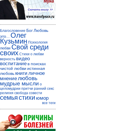
Бог
Любовь
Благословение
Олег
это...
Кузьмин
Психология
Свой среди
любви
своих
Стихи о любви
видео
верность
воспитание
в поисках
чистой любви
истинная
книги
личное
любовь
любовь
мнение
мудрые мысли
о
целомудрии
притчи
ранний секс
религия
свобода совести
семья
стихи
юмор
все теги