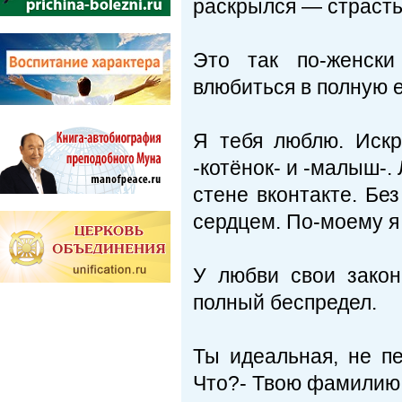
раскрылся — страсть
Это так по-женск
влюбиться в полную 
Я тебя люблю. Искр
-котёнок- и -малыш-.
стене вконтакте. Бе
сердцем. По-моему я
У любви свои зако
полный беспредел.
Ты идеальная, не п
Что?- Твою фамилию