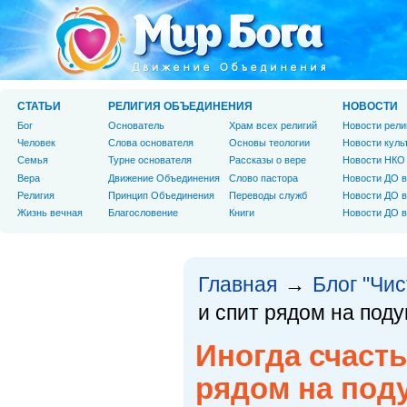
СТАТЬИ
РЕЛИГИЯ ОБЪЕДИНЕНИЯ
НОВОСТИ
Бог
Основатель
Храм всех религий
Новости рели
Человек
Слова основателя
Основы теологии
Новости куль
Cемья
Турне основателя
Рассказы о вере
Новости НКО
Вера
Движение Объединения
Слово пастора
Новости ДО в
Религия
Принцип Объединения
Переводы служб
Новости ДО в
Жизнь вечная
Благословение
Книги
Новости ДО в
Главная
Блог "Чи
→
и спит рядом на под
Иногда счасть
рядом на под