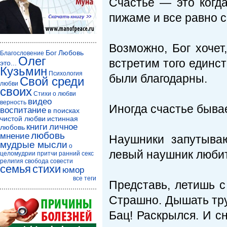
Счастье — это когд
пижаме и все равно с
Возможно, Бог хочет
Бог
Любовь
Благословение
Олег
встретим того единст
это...
Кузьмин
Психология
были благодарны.
Свой среди
любви
своих
Стихи о любви
видео
верность
Иногда счастье бывае
воспитание
в поисках
чистой любви
истинная
книги
личное
любовь
любовь
мнение
Наушники запутываю
мудрые мысли
о
левый наушник люби
целомудрии
притчи
ранний секс
религия
свобода совести
семья
стихи
юмор
все теги
Представь, летишь с
Страшно. Дышать тру
Бац! Раскрылся. И сн