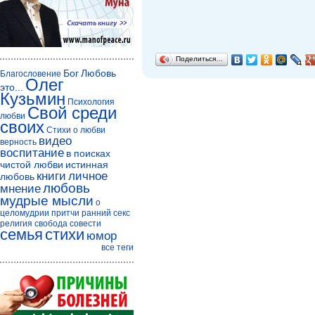
Поделиться…
Бог
Любовь
Благословение
Олег
это...
Кузьмин
Психология
Свой среди
любви
своих
Стихи о любви
видео
верность
воспитание
в поисках
чистой любви
истинная
книги
личное
любовь
любовь
мнение
мудрые мысли
о
целомудрии
притчи
ранний секс
религия
свобода совести
семья
стихи
юмор
все теги