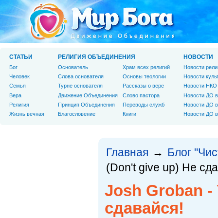
СТАТЬИ
РЕЛИГИЯ ОБЪЕДИНЕНИЯ
НОВОСТИ
Бог
Основатель
Храм всех религий
Новости рели
Человек
Слова основателя
Основы теологии
Новости куль
Cемья
Турне основателя
Рассказы о вере
Новости НКО
Вера
Движение Объединения
Слово пастора
Новости ДО в
Религия
Принцип Объединения
Переводы служб
Новости ДО в
Жизнь вечная
Благословение
Книги
Новости ДО в
Главная
Блог "Чи
→
(Don't give up) Не сд
Josh Groban - 
сдавайся!