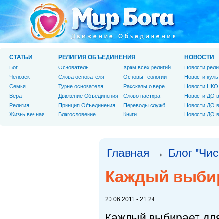
СТАТЬИ
РЕЛИГИЯ ОБЪЕДИНЕНИЯ
НОВОСТИ
Бог
Основатель
Храм всех религий
Новости рели
Человек
Слова основателя
Основы теологии
Новости куль
Cемья
Турне основателя
Рассказы о вере
Новости НКО
Вера
Движение Объединения
Слово пастора
Новости ДО в
Религия
Принцип Объединения
Переводы служб
Новости ДО в
Жизнь вечная
Благословение
Книги
Новости ДО в
Главная
Блог "Чи
→
Каждый выбир
20.06.2011 - 21:24
Каждый выбирает для