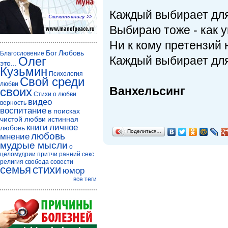
Каждый выбирает для
Выбираю тоже - как 
Ни к кому претензий 
Бог
Любовь
Благословение
Каждый выбирает для 
Олег
это...
Кузьмин
Психология
Свой среди
любви
Ванхельсинг
своих
Стихи о любви
видео
верность
воспитание
в поисках
чистой любви
истинная
книги
личное
любовь
Поделиться…
любовь
мнение
мудрые мысли
о
целомудрии
притчи
ранний секс
религия
свобода совести
семья
стихи
юмор
все теги