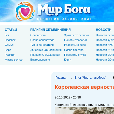
СТАТЬИ
РЕЛИГИЯ ОБЪЕДИНЕНИЯ
НОВОСТИ
Бог
Основатель
Храм всех религий
Новости рели
Человек
Слова основателя
Основы теологии
Новости куль
Cемья
Турне основателя
Рассказы о вере
Новости НКО
Вера
Движение Объединения
Слово пастора
Новости ДО в
Религия
Принцип Объединения
Переводы служб
Новости ДО в
Жизнь вечная
Благословение
Книги
Новости ДО в
Главная
→
Блог "Чистая любовь"
→
Королевская верность
26.10.2012 - 20:38
Королева Елизавета и принц Филипп, по