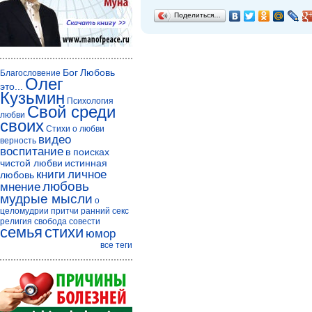
Поделиться…
Бог
Любовь
Благословение
Олег
это...
Кузьмин
Психология
Свой среди
любви
своих
Стихи о любви
видео
верность
воспитание
в поисках
чистой любви
истинная
книги
личное
любовь
любовь
мнение
мудрые мысли
о
целомудрии
притчи
ранний секс
религия
свобода совести
семья
стихи
юмор
все теги