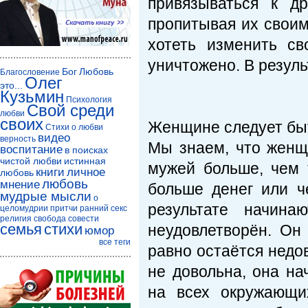
привязываться к д
пропитывая их своим
хотеть изменить с
уничтожено. В резуль
Бог
Любовь
Благословение
Олег
это...
Кузьмин
Психология
Свой среди
любви
своих
Женщине следует быт
Стихи о любви
видео
верность
Мы знаем, что женщи
воспитание
в поисках
чистой любви
истинная
мужей больше, чем 
книги
личное
любовь
любовь
мнение
больше денег или ч
мудрые мысли
о
результате начина
целомудрии
притчи
ранний секс
религия
свобода совести
семья
стихи
неудовлетворён. Он
юмор
все теги
равно остаётся недов
не довольна, она на
на всех окружающи