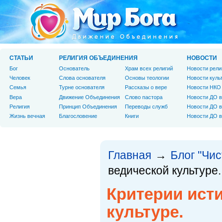
СТАТЬИ
РЕЛИГИЯ ОБЪЕДИНЕНИЯ
НОВОСТИ
Бог
Основатель
Храм всех религий
Новости рели
Человек
Слова основателя
Основы теологии
Новости куль
Cемья
Турне основателя
Рассказы о вере
Новости НКО
Вера
Движение Объединения
Слово пастора
Новости ДО в
Религия
Принцип Объединения
Переводы служб
Новости ДО в
Жизнь вечная
Благословение
Книги
Новости ДО в
Главная
Блог "Чи
→
ведической культуре.
Критерии ист
культуре.