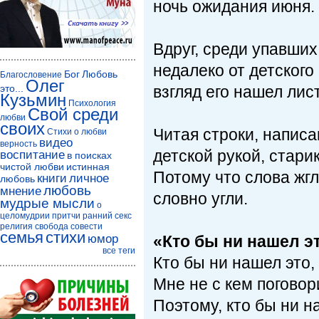
ночь ожидания июня.
Вдруг, среди упавших
недалеко от детского
Бог
Любовь
Благословение
Олег
это...
взгляд его нашел лис
Кузьмин
Психология
Свой среди
любви
своих
Читая строки, напис
Стихи о любви
видео
верность
детской рукой, стари
воспитание
в поисках
чистой любви
истинная
Потому что слова жгл
книги
личное
любовь
любовь
мнение
словно угли.
мудрые мысли
о
целомудрии
притчи
ранний секс
религия
свобода совести
семья
стихи
юмор
«Кто бы ни нашел э
все теги
Кто бы ни нашел это,
Мне не с кем поговор
Поэтому, кто бы ни н