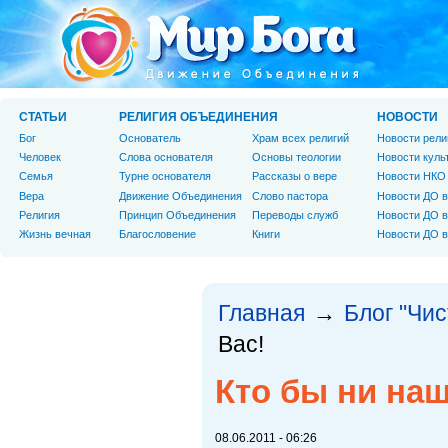
СТАТЬИ
РЕЛИГИЯ ОБЪЕДИНЕНИЯ
НОВОСТИ
Бог
Основатель
Храм всех религий
Новости рели
Человек
Слова основателя
Основы теологии
Новости куль
Cемья
Турне основателя
Рассказы о вере
Новости НКО
Вера
Движение Объединения
Слово пастора
Новости ДО в
Религия
Принцип Объединения
Переводы служб
Новости ДО в
Жизнь вечная
Благословение
Книги
Новости ДО в
Главная
Блог "Чи
→
Вас!
Кто бы ни наш
08.06.2011 - 06:26