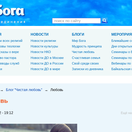
Я
НОВОСТИ
БЛОГИ
МЕРОПРИЯ
м всех религий
Новости религии
Мир Бога
Ближайшие с
овы теологии
Новости культуры
Мудрость принципа
Дни открытых
сказы о вере
Новости НКО
Чистая любовь
Семинары о 
во пастора
Новости ДО в Москве
Счастливая семья
Семинары по
еводы служб
Новости ДО в России
Свой среди своих
Вебинары по
ги
Новости ДО в мире
Записки из дневника
Байкальская
→
Блог "Чистая любовь"
→
Любовь
вь
 - 19:12
Ещё на