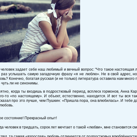
человек задает себе наш любимый и вечный вопрос: "Что такое настоящая 
 раз услышать самую загадочную фразу «я не люблю». Не в свой адрес, но 
овь? Конечно, богатая русская (и не только) литература оставила нам много
- чуть ли не синонимы.
ятно, когда ты входишь в подростковый период, всплеск гормонов, Анна Ка
го-то «по настоящему». И объект, естественно, находится. И вот ты вся т
сказал про это лучше, чем Пушкин: «Пришла пора, она влюбилась». И тебе д
 любовь.
е состояние! Прекрасный опыт!
гда человек в тридцать, сорок лет мечтает о такой «любви», мне становится с
гляд, та самая «взрослая» любовь отличается от подростковых влюблённосте