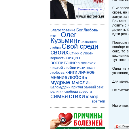
С человек
своё), но
замуж за 
Британ». 
ловить с 
Бог
Любовь
дружить (
Благословение
Олег
идти речь
это...
Кузьмин
Психология
Повторю п
Свой среди
вообще вс
любви
своих
секс, то 
Стихи о любви
школьнико
видео
верность
тут тоже 
воспитание
в поисках
чистой любви
истинная
Одна из 
книги
личное
любовь
уважение,
любовь
мнение
мудрые мысли
Для меня,
о
целомудрии
притчи
ранний секс
Не считаю
религия
свобода совести
семья
стихи
юмор
все теги
Источник
Под