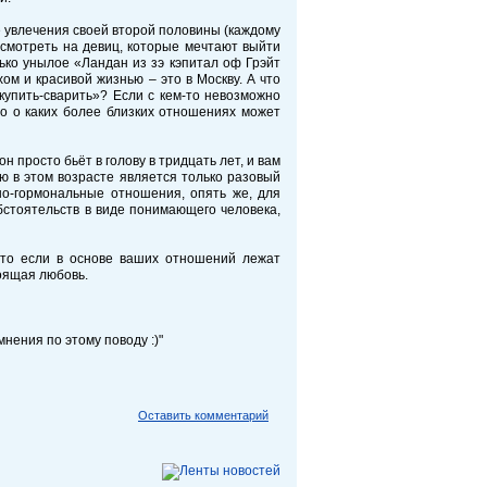
се увлечения своей второй половины (каждому
о смотреть на девиц, которые мечтают выйти
лько унылое «Ландан из зэ кэпитал оф Грэйт
ом и красивой жизнью – это в Москву. А что
купить-сварить»? Если с кем-то невозможно
 то о каких более близких отношениях может
просто бьёт в голову в тридцать лет, и вам
ью в этом возрасте является только разовый
вно-гормональные отношения, опять же, для
обстоятельств в виде понимающего человека,
что если в основе ваших отношений лежат
тоящая любовь.
нения по этому поводу :)"
Оставить комментарий