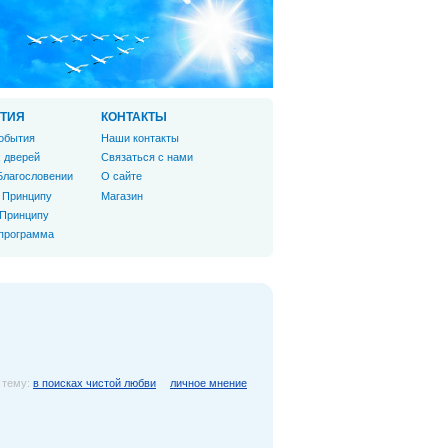
ТИЯ
КОНТАКТЫ
обытия
Наши контакты
 дверей
Связаться с нами
Благословении
О сайте
 Принципу
Магазин
 Принципу
 программа
 тему:
в поисках чистой любви
личное мнение