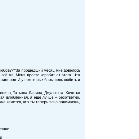
любовь?"
"За прошедший месяц мне довелось
всё же. Меня просто коробит от этого. Что
 примеров. И у некоторых барышень любить и
ренина, Татьяна Ларина, Джульетта. Хочется
акая влюблённая, а ещё лучше – безответно.
аже кажется, что ты теперь ясно понимаешь,
мешно.
й.