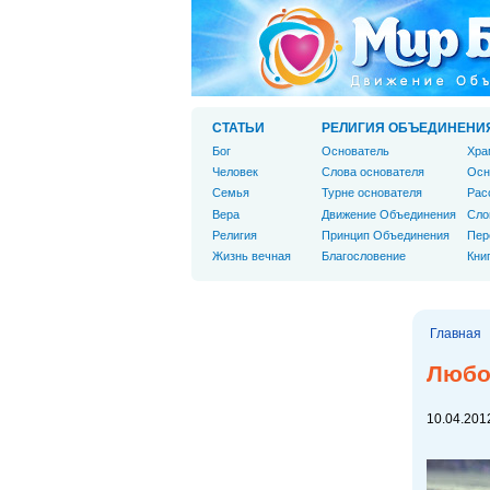
СТАТЬИ
РЕЛИГИЯ ОБЪЕДИНЕНИ
Бог
Основатель
Хра
Человек
Слова основателя
Осн
Cемья
Турне основателя
Рас
Вера
Движение Объединения
Сло
Религия
Принцип Объединения
Пер
Жизнь вечная
Благословение
Кни
Главная
Любо
10.04.2012