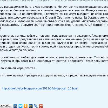
ом всегда должно быть, о чём поговорить. Не считаю, что нужно разделять в
 просто поболтать, поделиться чем-то, подурачиться вместе. Всегда смешн
иностранца, но на английском, к примеру, языке могут выдавить из себя то
Цель этих девушек переехать в Старый Свет мне не ясна. За богатым жених
человеком, с которым ты можешь объясниться на уровне «пожрать-посрать-
а согласитесь, с другом всё-таки надо поддерживать вербальный контакт),
?
рописную истину, любые отношения основываются на уважении. А если гормон 
ё равно, что представляет из себя человек – это клиника (если вашей цел
забираю свои слова обратно, в данном случае я не об этом). Такие любо
в и студентов. Хотя... если к этому ещё наложилось прекрасное стечение 
только «совет да любовь».
составляющих любви для меня – это, в том числе, и нежность. Считаю, 
 дружба, и, при этом, вы с нежностью относитесь к партнёру – это и есть нас
 по крайней мере, это так.
, что моя правда «правдее всех других правд», и с радостью выслушаю ваши м
:
http://pureloveby.blogspot.com/2012/04/blog-post_10.html
елиться…