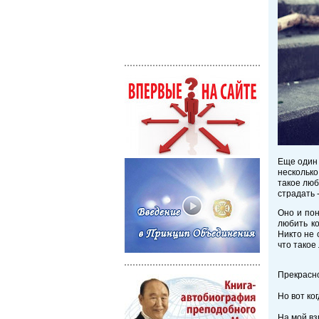
Еще один 
несколько
такое люб
страдать 
Оно и пон
любить ко
Никто не 
что такое
Прекрасно
Но вот ко
На мой вз