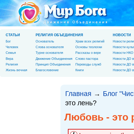
СТАТЬИ
РЕЛИГИЯ ОБЪЕДИНЕНИЯ
НОВОСТИ
Бог
Основатель
Храм всех религий
Новости рели
Человек
Слова основателя
Основы теологии
Новости куль
Cемья
Турне основателя
Рассказы о вере
Новости НКО
Вера
Движение Объединения
Слово пастора
Новости ДО в
Религия
Принцип Объединения
Переводы служб
Новости ДО в
Жизнь вечная
Благословение
Книги
Новости ДО в
Главная
Блог "Чи
→
это лень?
Любовь - это 