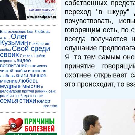
собственных предст
переход "в шкуру"
почувствовать, ис
говорящим есть, по с
Бог
Любовь
Благословение
Олег
это...
всегда получается 
Кузьмин
Психология
слушание предполагае
Свой среди
любви
своих
Я, то тем самым оно
Стихи о любви
видео
верность
принятие, говорящ
воспитание
в поисках
чистой любви
истинная
охотнее открывает 
книги
личное
любовь
любовь
мнение
это происходит, то в
мудрые мысли
о
целомудрии
притчи
ранний секс
религия
свобода совести
семья
стихи
юмор
все теги