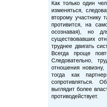
Как только один че
изменяться, следов
второму участнику т
противится, на са
осознавая), но д
существовавших отн
труднее двигать си
Всегда проще повт
Следовательно, тр
отношения новизну, 
тогда как партне
сопротивляться. О
выглядит более влас
противодействует.