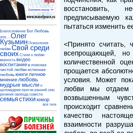
восстановить, н
предписываемую к
пытаться изменить е
Бог
Любовь
Благословение
Олег
это...
Кузьмин
<Принято считать, 
Психология
Свой среди
любви
всепрощающей, но
своих
Стихи о любви
видео
верность
количественной оц
воспитание
в поисках
чистой любви
истинная
прощается абсолютн
книги
личное
любовь
условия. Может пок
любовь
мнение
мудрые мысли
о
любви мы отдаем 
целомудрии
притчи
ранний секс
религия
свобода совести
возвышенным чувст
семья
стихи
юмор
все теги
происходит сравнен
качество настоящ
взаимности разруш