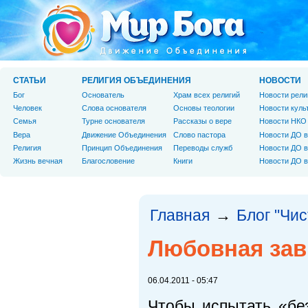
СТАТЬИ
РЕЛИГИЯ ОБЪЕДИНЕНИЯ
НОВОСТИ
Бог
Основатель
Храм всех религий
Новости рели
Человек
Слова основателя
Основы теологии
Новости куль
Cемья
Турне основателя
Рассказы о вере
Новости НКО
Вера
Движение Объединения
Слово пастора
Новости ДО в
Религия
Принцип Объединения
Переводы служб
Новости ДО в
Жизнь вечная
Благословение
Книги
Новости ДО в
Главная
Блог "Чи
→
Любовная зав
06.04.2011 - 05:47
Чтобы испытать «бе