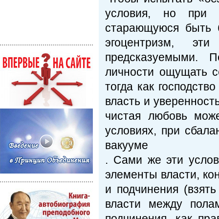
условия, но при 
старающуюся быть 
эгоцентризм, эт
предсказуемыми. П
личности ощущать се
тогда как господств
власть и уверенност
чистая любовь мож
условиях, при сбал
вакууме
. Сами же эти усло
элементы власти, ко
и подчинения (взят
власти между полам
подчинения, как пра