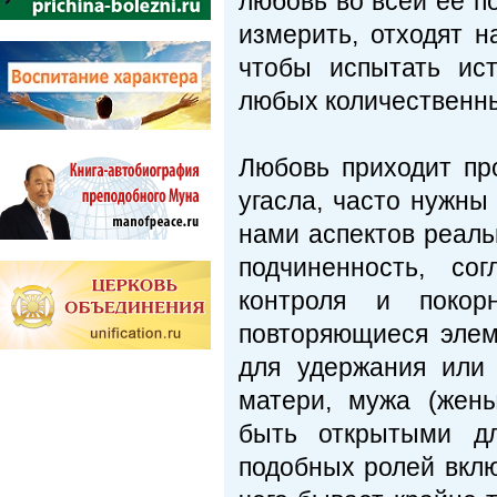
любовь во всей ее п
измерить, отходят н
чтобы испытать ист
любых количественн
Любовь приходит про
угасла, часто нужны
нами аспектов реаль
подчиненность, со
контроля и поко
повторяющиеся элем
для удержания или
матери, мужа (жен
быть открытыми дл
подобных ролей вклю