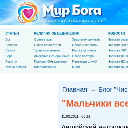
СТАТЬИ
РЕЛИГИЯ ОБЪЕДИНЕНИЯ
НОВОСТИ
Бог
Основатель
Храм всех религий
Новости рели
Человек
Слова основателя
Основы теологии
Новости куль
Cемья
Турне основателя
Рассказы о вере
Новости НКО
Вера
Движение Объединения
Слово пастора
Новости ДО в
Религия
Принцип Объединения
Переводы служб
Новости ДО в
Жизнь вечная
Благословение
Книги
Новости ДО в
Главная
Блог "Чи
→
"Мальчики вс
11.03.2011 - 06:28
Английский антропол