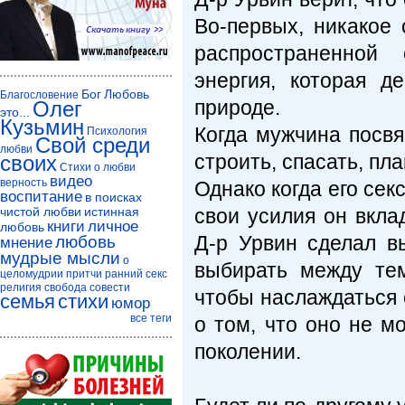
Во-первых, никакое
распространенной 
энергия, которая д
Бог
Любовь
Благословение
природе.
Олег
это...
Кузьмин
Когда мужчина посв
Психология
Свой среди
любви
строить, спасать, пл
своих
Стихи о любви
видео
верность
Однако когда его се
воспитание
в поисках
чистой любви
истинная
свои усилия он вкла
книги
личное
любовь
Д-р Урвин сделал в
любовь
мнение
мудрые мысли
о
выбирать между тем
целомудрии
притчи
ранний секс
религия
свобода совести
чтобы наслаждаться 
семья
стихи
юмор
все теги
о том, что оно не м
поколении.