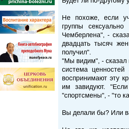
Будет ли по-другому 
Не похоже, если у
группы сексуально
Чемберлена", - сказ
двадцать тысяч жен
получил".
"Мы видим", - сказал
система ценностей 
воспринимают эту кр
им завидуют. "Есл
"спортсмены", - "то 
Вы делали бы? Или в