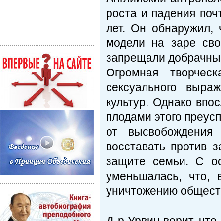
роста и падения поч
лет. Он обнаружил,
модели на заре сво
запрещали добрачны
Огромная творчес
сексуального выра
культур. Однако впо
плодами этого преусп
от высвобождения 
восставать против 
защите семьи. С о
уменьшалась, что, 
уничтожению общест
Д-р Урвин верит, что