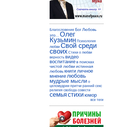
Бог
Любовь
Благословение
Олег
это...
Кузьмин
Психология
Свой среди
любви
своих
Стихи о любви
видео
верность
воспитание
в поисках
чистой любви
истинная
книги
личное
любовь
любовь
мнение
мудрые мысли
о
целомудрии
притчи
ранний секс
религия
свобода совести
семья
стихи
юмор
все теги