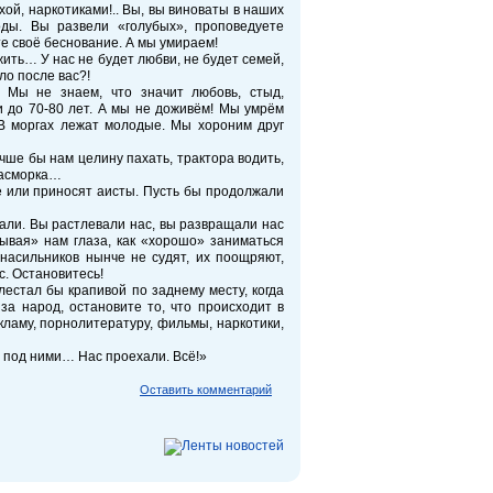
хой, наркотиками!.. Вы, вы виноваты в наших
оды. Вы развели «голубых», проповедуете
е своё беснование. А мы умираем!
жить… У нас не будет любви, не будет семей,
ло после вас?!
Мы не знаем, что значит любовь, стыд,
и до 70-80 лет. А мы не доживём! Мы умрём
 В моргах лежат молодые. Мы хороним друг
ше бы нам целину пахать, трактора водить,
насморка…
те или приносят аисты. Пусть бы продолжали
вали. Вы растлевали нас, вы развращали нас
ывая» нам глаза, как «хорошо» заниматься
насильников нынче не судят, их поощряют,
с. Остановитесь!
хлестал бы крапивой по заднему месту, когда
за народ, остановите то, что происходит в
ламу, порнолитературу, фильмы, наркотики,
ы под ними… Нас проехали. Всё!»
Оставить комментарий