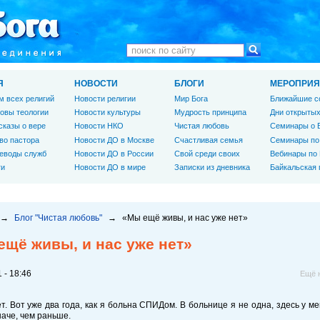
Я
НОВОСТИ
БЛОГИ
МЕРОПРИЯ
м всех религий
Новости религии
Мир Бога
Ближайшие с
овы теологии
Новости культуры
Мудрость принципа
Дни открытых
сказы о вере
Новости НКО
Чистая любовь
Семинары о 
во пастора
Новости ДО в Москве
Счастливая семья
Семинары по
еводы служб
Новости ДО в России
Свой среди своих
Вебинары по
ги
Новости ДО в мире
Записки из дневника
Байкальская
→
Блог "Чистая любовь"
→
«Мы ещё живы, и нас уже нет»
ещё живы, и нас уже нет»
 - 18:46
Ещё 
т. Вот уже два года, как я больна СПИДом. В больнице я не одна, здесь у ме
аче, чем раньше.