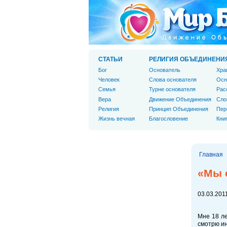
СТАТЬИ
РЕЛИГИЯ ОБЪЕДИНЕНИ
Бог
Основатель
Хра
Человек
Слова основателя
Осн
Cемья
Турне основателя
Рас
Вера
Движение Объединения
Сло
Религия
Принцип Объединения
Пер
Жизнь вечная
Благословение
Кни
Главная
«Мы 
03.03.2011
Мне 18 ле
смотрю ин