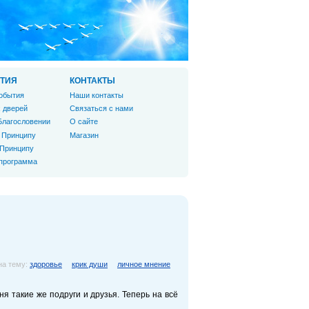
ТИЯ
КОНТАКТЫ
обытия
Наши контакты
 дверей
Связаться с нами
Благословении
О сайте
 Принципу
Магазин
 Принципу
 программа
на тему:
здоровье
крик души
личное мнение
ня такие же подруги и друзья. Теперь на всё