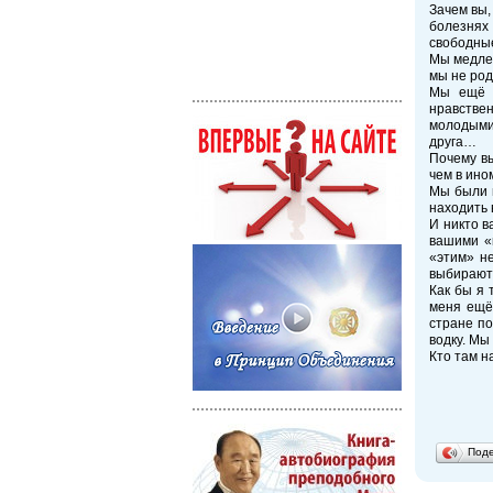
Зачем вы,
болезнях
свободные
Мы медлен
мы не род
Мы ещё ж
нравствен
молодыми
друга…
Почему вы
чем в ино
Мы были м
находить 
И никто в
вашими «
«этим» н
выбирают 
Как бы я 
меня ещё 
стране по
водку. Мы
Кто там н
Под