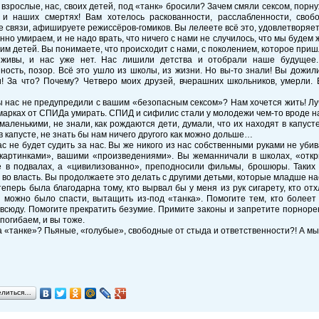
 взрослые, нас, своих детей, под «танк» бросили? Зачем смяли сексом, порну
 и наших смертях! Вам хотелось раскованности, расслабленности, своб
 связи, афишируете режиссёров-гомиков. Вы лелеете всё это, удовлетворяет
но умираем, и не надо врать, что ничего с нами не случилось, что мы будем 
им детей. Вы понимаете, что происходит с нами, с поколением, которое приш
ивы, и нас уже нет. Нас лишили детства и отобрали наше будущее. 
ность, позор. Всё это ушло из школы, из жизни. Но вы-то знали! Вы дожил
! За что? Почему? Четверо моих друзей, вчерашних школьников, умерли.
 нас не предупредили с вашим «безопасным сексом»? Нам хочется жить! Луч
марках от СПИДа умирать. СПИД и сифилис стали у молодежи чем-то вроде 
аленькими, не знали, как рождаются дети, думали, что их находят в капус
в капусте, не знать бы нам ничего другого как можно дольше…
ас не будет судить за нас. Вы же никого из нас собственными руками не уби
картинками», вашими «произведениями». Вы жеманничали в школах, «откр
е в подвалах, а «цивилизованно», преподносили фильмы, брошюры. Таких 
во власть. Вы продолжаете это делать с другими детьми, которые младше на
теперь была благодарна тому, кто вырвал бы у меня из рук сигарету, кто от
можно было спасти, вытащить из-под «танка». Помогите тем, кто болеет 
всюду. Помогите прекратить безумие. Примите законы и запретите порнорек
 погибаем, и вы тоже.
а «танке»? Пьяные, «голубые», свободные от стыда и ответственности?! А м
елиться…