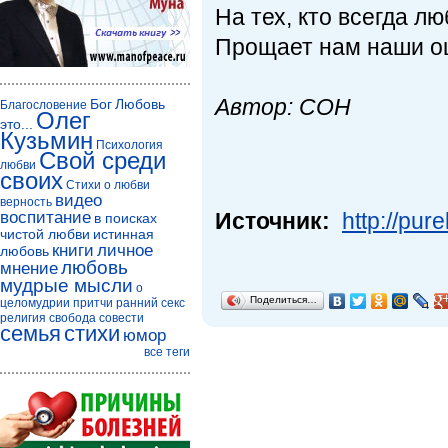
На тех, кто всегда лю
Прощает нам наши о
Автор: СОН
Бог
Любовь
Благословение
Олег
это...
Кузьмин
Психология
Свой среди
любви
своих
Стихи о любви
видео
верность
воспитание
Источник:
http://pur
в поисках
чистой любви
истинная
книги
личное
любовь
любовь
мнение
мудрые мысли
о
Поделиться…
целомудрии
притчи
ранний секс
религия
свобода совести
семья
стихи
юмор
все теги