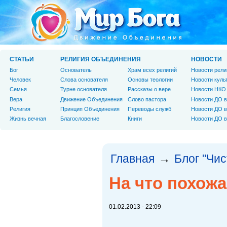
СТАТЬИ
РЕЛИГИЯ ОБЪЕДИНЕНИЯ
НОВОСТИ
Бог
Основатель
Храм всех религий
Новости рели
Человек
Слова основателя
Основы теологии
Новости куль
Cемья
Турне основателя
Рассказы о вере
Новости НКО
Вера
Движение Объединения
Слово пастора
Новости ДО в
Религия
Принцип Объединения
Переводы служб
Новости ДО в
Жизнь вечная
Благословение
Книги
Новости ДО в
Главная
Блог "Чи
→
На что похож
01.02.2013 - 22:09