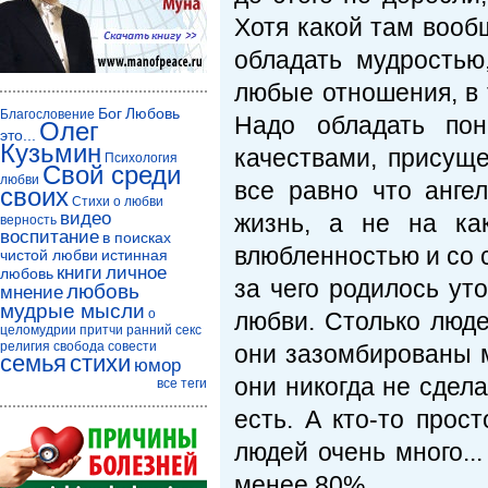
Хотя какой там вооб
обладать мудростью
любые отношения, в 
Бог
Любовь
Благословение
Надо обладать пон
Олег
это...
Кузьмин
качествами, присуще
Психология
Свой среди
любви
все равно что анге
своих
Стихи о любви
видео
жизнь, а не на ка
верность
воспитание
в поисках
влюбленностью и со 
чистой любви
истинная
книги
личное
любовь
за чего родилось ут
любовь
мнение
мудрые мысли
о
любви. Столько людей
целомудрии
притчи
ранний секс
религия
свобода совести
они зазомбированы 
семья
стихи
юмор
они никогда не сдела
все теги
есть. А кто-то прос
людей очень много..
менее 80%.