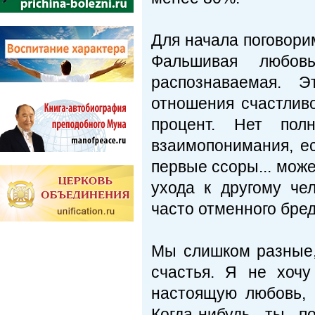
Для начала поговорим
Фальшивая любов
распознаваемая. Э
отношения счастливо
процент. Нет пол
взаимопонимания, ес
первые ссоры... може
ухода к другому чел
часто отменного бред
Мы слишком разные, 
счастья. Я не хоч
настоящую любовь, 
Когда-нибудь ты 