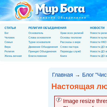
СТАТЬИ
РЕЛИГИЯ ОБЪЕДИНЕНИЯ
НОВОСТИ
Бог
Основатель
Храм всех религий
Новости рели
Человек
Слова основателя
Основы теологии
Новости куль
Cемья
Турне основателя
Рассказы о вере
Новости НКО
Вера
Движение Объединения
Слово пастора
Новости ДО в
Религия
Принцип Объединения
Переводы служб
Новости ДО в
Жизнь вечная
Благословение
Книги
Новости ДО в
Главная
Блог "Чи
→
Настоящая л
Image resize thr