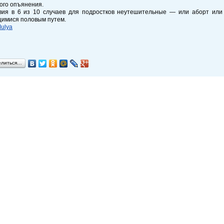
ого опъянения.
вия в 6 из 10 случаев для подростков неутешительные — или аборт ил
имися половым путем.
Mulya
елиться…