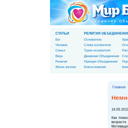
СТАТЬИ
РЕЛИГИЯ ОБЪЕДИНЕНИ
Бог
Основатель
Хра
Человек
Слова основателя
Осн
Cемья
Турне основателя
Рас
Вера
Движение Объединения
Сло
Религия
Принцип Объединения
Пер
Жизнь вечная
Благословение
Кни
Главная
Немно
16.05.2011
Как пока
возрасте.
Мотиваци