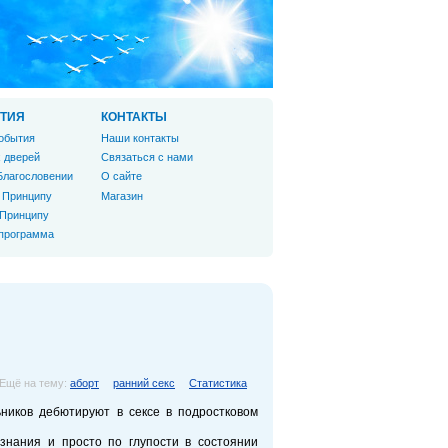
ТИЯ
КОНТАКТЫ
обытия
Наши контакты
 дверей
Связаться с нами
Благословении
О сайте
 Принципу
Магазин
 Принципу
 программа
Ещё на тему:
аборт
ранний секс
Статистика
ьников дебютируют в сексе в подростковом
знания и просто по глупости в состоянии