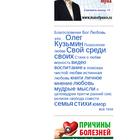
Бог
Любовь
Благословение
Олег
это...
Кузьмин
Психология
Свой среди
любви
своих
Стихи о любви
видео
верность
воспитание
в поисках
чистой любви
истинная
книги
личное
любовь
любовь
мнение
мудрые мысли
о
целомудрии
притчи
ранний секс
религия
свобода совести
семья
стихи
юмор
все теги