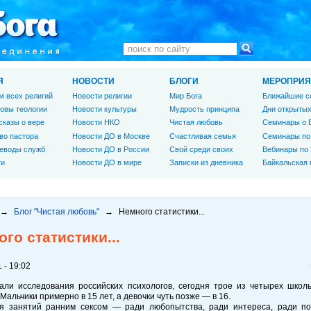
Я
НОВОСТИ
БЛОГИ
МЕРОПРИЯ
м всех религий
Новости религии
Мир Бога
Ближайшие с
овы теологии
Новости культуры
Мудрость принципа
Дни открытых
сказы о вере
Новости НКО
Чистая любовь
Семинары о 
во пастора
Новости ДО в Москве
Счастливая семья
Семинары по
еводы служб
Новости ДО в России
Свой среди своих
Вебинары по
ги
Новости ДО в мире
Записки из дневника
Байкальская
→
Блог "Чистая любовь"
→
Немного статистики...
го статистики...
 - 19:02
зали исследования российских психологов, сегодня трое из четырех школ
 Мальчики примерно в 15 лет, а девочки чуть позже — в 16.
я занятий ранним сексом — ради любопытства, ради интереса, ради по