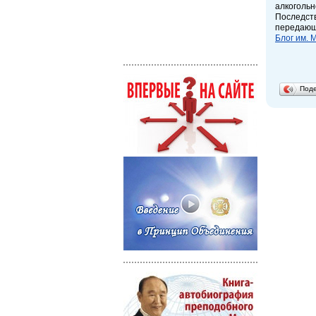
алкогольн
Последст
передающ
Блог им. 
Под